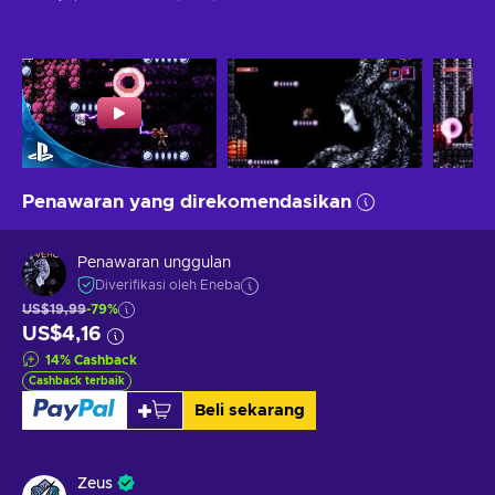
Penawaran yang direkomendasikan
Penawaran unggulan
Diverifikasi oleh Eneba
US$19,99
-79%
US$4,16
14
%
Cashback
Cashback terbaik
Beli sekarang
Zeus