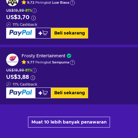
9.72
Peringkat
Luar Biasa
US$19,99
-81%
US$3,70
11
%
Cashback
Beli sekarang
Frosty Entertainment
9.77
Peringkat
Sempurna
US$19,99
-81%
US$3,88
11
%
Cashback
Beli sekarang
Muat 10 lebih banyak penawaran