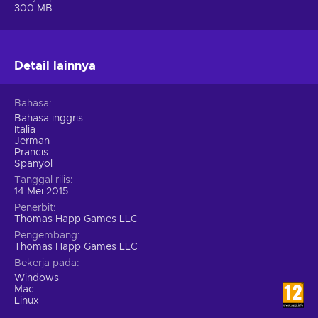
glitches not only to combat these foes but to solve the
300 MB
numerous puzzles hidden in the environment. Is it life or the
afterlife? Is it real or virtual? A dream or a nightmare? A very
thin line separates them - the Axiom Verge.
Detail lainnya
Bahasa
Bahasa inggris
Italia
Jerman
Prancis
Spanyol
Tanggal rilis
14 Mei 2015
Penerbit
Thomas Happ Games LLC
Pengembang
Thomas Happ Games LLC
Bekerja pada
Windows
Mac
Linux