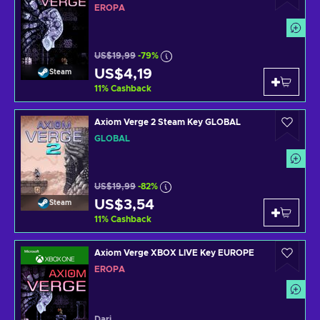
EROPA
US$19,99
-79%
US$4,19
Steam
11
%
Cashback
Axiom Verge 2 Steam Key GLOBAL
GLOBAL
US$19,99
-82%
US$3,54
Steam
11
%
Cashback
Axiom Verge XBOX LIVE Key EUROPE
EROPA
Dari