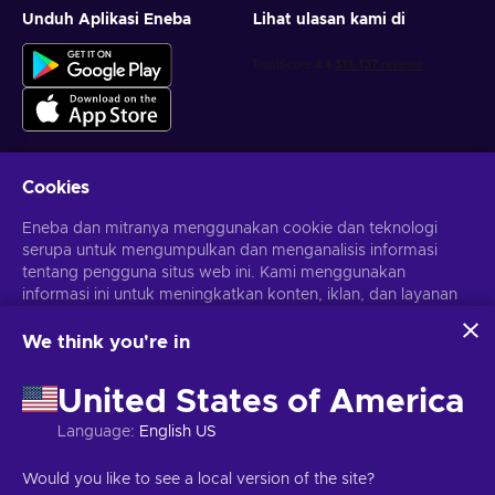
Unduh Aplikasi Eneba
Lihat ulasan kami di
Cookies
Dapatkan penawaran game yang dipersonalisasi
Eneba dan mitranya menggunakan cookie dan teknologi
serupa untuk mengumpulkan dan menganalisis informasi
Berlangganan
tentang pengguna situs web ini. Kami menggunakan
informasi ini untuk meningkatkan konten, iklan, dan layanan
Kamu dapat berhenti berlangganan kapan saja. Kunjungi
Pemberitahuan privasi
untuk informasi lebih lanjut
lainnya di situs. Data pribadimu juga dapat digunakan untuk
personalisasi iklan.
We think you're in
Dengan mengklik 'Terima Semua', kamu menyetujui
Bahasa Indonesia
USD
penggunaan teknologi ini oleh Eneba dan mitranya. Kamu
United States of America
dapat menyesuaikan persetujuanmu dengan mengklik
'Sesuaikan'.
Language
:
English US
Untuk informasi selengkapnya tentang cara Google
menggunakan datamu, lihat
Keamanan & Privasi Google
Hak Cipta © 2026 Eneba. Semua Hak Cipta Dilindungi Undang-
Would you like to see a local version of the site?
Bisnis
.