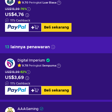
9.70
Peringkat
Luar Biasa
US$19,99
-76%
US$4,76
11
%
Cashback
Beli sekarang
13
lainnya penawaran
Digital Imperium
9.78
Peringkat
Sempurna
US$19,99
-82%
US$3,69
11
%
Cashback
Beli sekarang
AAAGaming