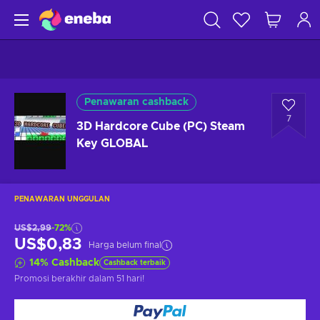
Penawaran cashback
7
3D Hardcore Cube (PC) Steam
Key GLOBAL
PENAWARAN UNGGULAN
US$2,99
-72%
US$0,83
Harga belum final
14
%
Cashback
Cashback terbaik
Promosi berakhir
dalam 51 hari
!