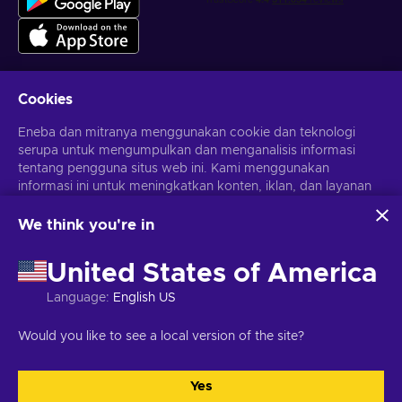
Cookies
Dapatkan penawaran game yang dipersonalisasi
Eneba dan mitranya menggunakan cookie dan teknologi
serupa untuk mengumpulkan dan menganalisis informasi
Berlangganan
tentang pengguna situs web ini. Kami menggunakan
informasi ini untuk meningkatkan konten, iklan, dan layanan
Kamu dapat berhenti berlangganan kapan saja. Kunjungi
Pemberitahuan privasi
untuk informasi lebih lanjut
lainnya di situs. Data pribadimu juga dapat digunakan untuk
personalisasi iklan.
We think you're in
Dengan mengklik 'Terima Semua', kamu menyetujui
Bahasa Indonesia
USD
penggunaan teknologi ini oleh Eneba dan mitranya. Kamu
United States of America
dapat menyesuaikan persetujuanmu dengan mengklik
'Sesuaikan'.
Language
:
English US
Untuk informasi selengkapnya tentang cara Google
menggunakan datamu, lihat
Keamanan & Privasi Google
Hak Cipta © 2026 Eneba. Semua Hak Cipta Dilindungi Undang-
Would you like to see a local version of the site?
Bisnis
.
Undang.
JSC “Helis play”, Gyneju St. 4-333, Vilnius, Republik Lituania
Syarat dan Ketentuan
,
Pemberitahuan privasi
,
Preferensi cookie
.
Yes
Terima semua
Sesuaikan