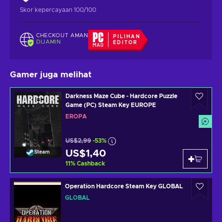
Skor kepercayaan 100/100
CHECKOUT AMAN
PILIHAN
DIJAMIN
EDITOR
Gamer juga melihat
Darkness Maze Cube - Hardcore Puzzle
Game (PC) Steam Key EUROPE
EROPA
US$2,99
-53%
US$1,40
Steam
11
%
Cashback
Operation Hardcore Steam Key GLOBAL
GLOBAL