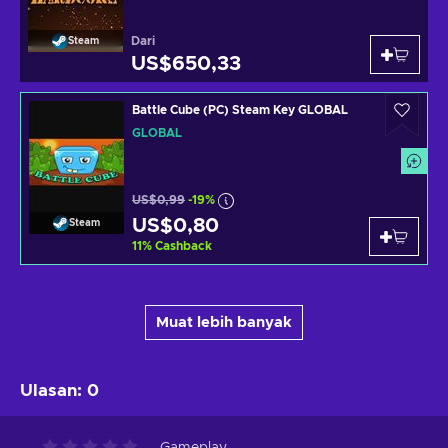
Dari
Steam
US$650,33
Battle Cube (PC) Steam Key GLOBAL
GLOBAL
US$0,99
-19%
US$0,80
Steam
11
%
Cashback
Muat lebih banyak
Ulasan
:
0
Gameplay