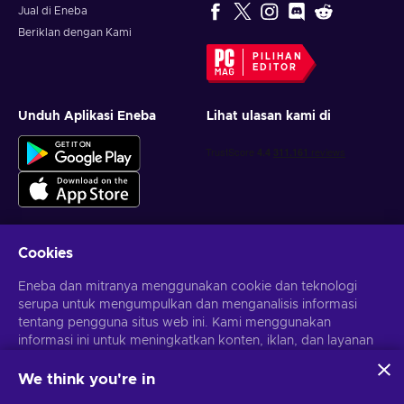
Jual di Eneba
Beriklan dengan Kami
PILIHAN
EDITOR
Unduh Aplikasi Eneba
Lihat ulasan kami di
Cookies
Dapatkan penawaran game yang dipersonalisasi
Eneba dan mitranya menggunakan cookie dan teknologi
serupa untuk mengumpulkan dan menganalisis informasi
Berlangganan
tentang pengguna situs web ini. Kami menggunakan
informasi ini untuk meningkatkan konten, iklan, dan layanan
Kamu dapat berhenti berlangganan kapan saja. Kunjungi
Pemberitahuan privasi
untuk informasi lebih lanjut
lainnya di situs. Data pribadimu juga dapat digunakan untuk
personalisasi iklan.
We think you're in
Dengan mengklik 'Terima Semua', kamu menyetujui