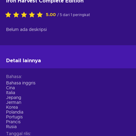
Iron Harvest Complete Edition
5.00
/ 5 dari 1 peringkat
Belum ada deskripsi
Detail lainnya
Bahasa
Bahasa inggris
Cina
Italia
Jepang
Jerman
Korea
Polandia
Portugis
Prancis
Rusia
Tanggal rilis