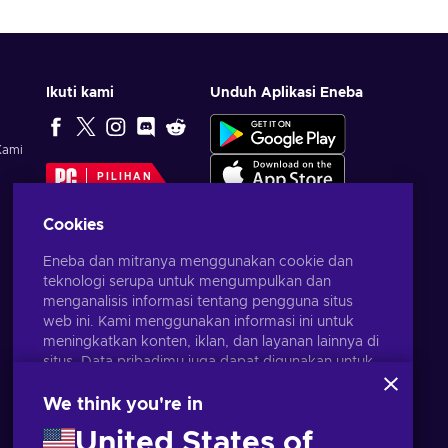
Ikuti kami
Unduh Aplikasi Eneba
Kami
PILIHAN
EDITOR
Cookies
Eneba dan mitranya menggunakan cookie dan
teknologi serupa untuk mengumpulkan dan
menganalisis informasi tentang pengguna situs
web ini. Kami menggunakan informasi ini untuk
meningkatkan konten, iklan, dan layanan lainnya di
situs. Data pribadimu juga dapat digunakan untuk
personalisasi iklan.
Dengan mengklik 'Terima Semua', kamu
We think you're in
menyetujui penggunaan teknologi ini oleh Eneba
United States of
dan mitranya. Kamu dapat menyesuaikan