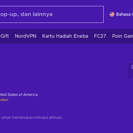
Bahasa 
Gift
NordVPN
Kartu Hadiah Eneba
FC27
Poin Ga
ited States of America
atasi
k untuk menemukan instruksi aktivasi