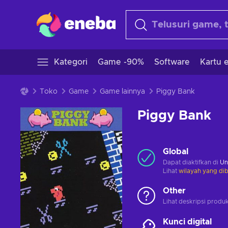
Kategori
Game -90%
Software
Kartu e
Toko
Game
Game lainnya
Piggy Bank
Piggy Bank
Global
Dapat diaktifkan di
Un
Lihat
wilayah yang dib
Other
Lihat deskripsi produ
Kunci digital