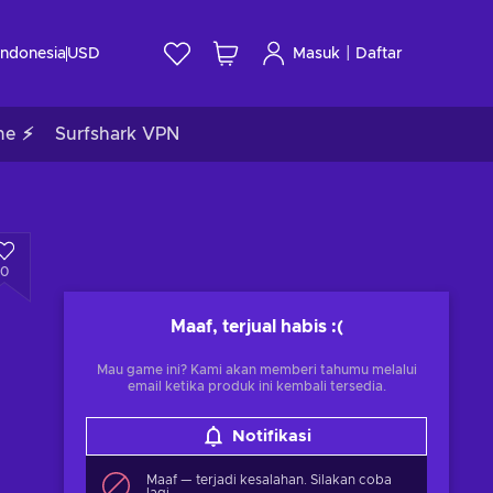
|
Indonesia
USD
Masuk
Daftar
me ⚡
Surfshark VPN
0
Maaf, terjual habis
:(
Mau game ini? Kami akan memberi tahumu melalui
email ketika produk ini kembali tersedia.
Notifikasi
Maaf — terjadi kesalahan. Silakan coba
lagi.