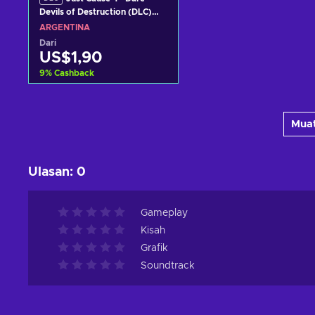
Devils of Destruction (DLC)
PC/XBOX LIVE Key
ARGENTINA
ARGENTINA
Dari
US$1,90
9
%
Cashback
Tambah ke keranjang
Muat
Lihat penawaran
Ulasan
:
0
Gameplay
Kisah
Grafik
Soundtrack