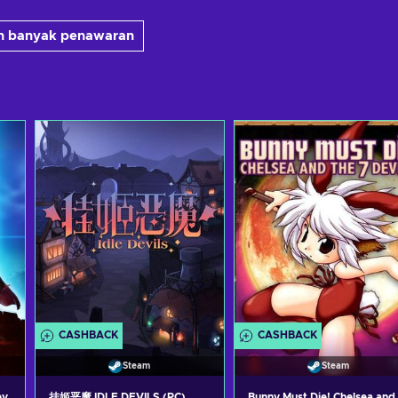
ih banyak penawaran
CASHBACK
CASHBACK
Steam
Steam
ey
挂姬恶魔 IDLE DEVILS (PC)
Bunny Must Die! Chelsea and