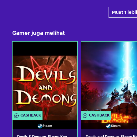
Muat 1 leb
Gamer juga melihat
CASHBACK
CASHBACK
Steam
Steam
Devils & Demons Steam Key
Devils and Demons Steam K