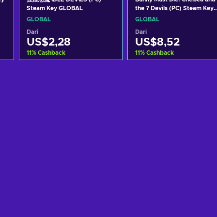
Steam Key GLOBAL
the 7 Devils (PC) Steam Key
GLOBAL
GLOBAL
GLOBAL
Dari
Dari
US$2,28
US$8,52
11
%
Cashback
11
%
Cashback
g
Tambah ke keranjang
Tambah ke keranjan
Lihat penawaran
Lihat penawaran