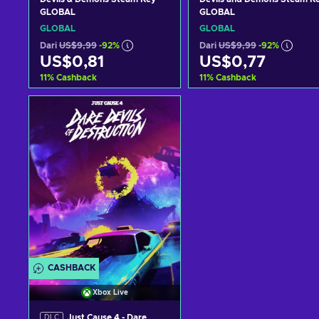
GLOBAL
GLOBAL
GLOBAL
GLOBAL
Dari
US$9,99
-92%
Dari
US$9,99
-92%
US$0,81
US$0,77
11
%
Cashback
11
%
Cashback
Tambah ke keranjang
Tambah ke keranjan
Lihat penawaran
Lihat penawaran
CASHBACK
Xbox Live
Just Cause 4 - Dare
DLC