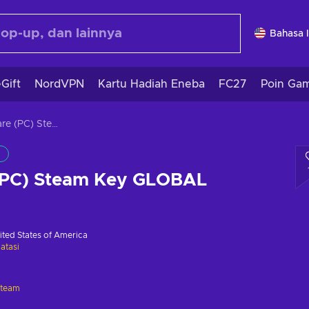
Bahasa 
Gift
NordVPN
Kartu Hadiah Eneba
FC27
Poin Ga
Devils Share (PC) Steam Key GLOBAL
 (PC) Steam Key GLOBAL
ited States of America
atasi
Steam
i