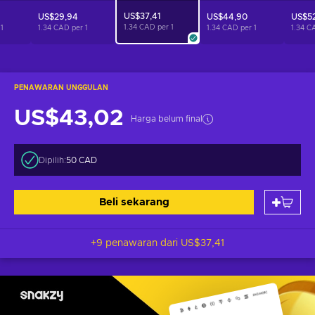
US$37,41
US$29,94
US$44,90
US$52
1.34 CAD per
1
r
1
1.34 CAD per
1
1.34 CAD per
1
1.34 C
PENAWARAN UNGGULAN
US$43,02
Harga belum final
Dipilih:
50 CAD
Beli sekarang
+9 penawaran dari
US$37,41