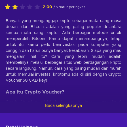
2.00
/ 5 dari 2 peringkat
Banyak yang menganggap kripto sebagai mata uang masa
depan, dan Bitcoin adalah yang paling populer di antara
semua mata uang kripto. Ada berbagai metode untuk
memperoleh Bitcoin. Kamu dapat menambangnya, tetapi
untuk itu, kamu perlu berinvestasi pada komputer yang
canggih dan harus punya banyak kesabaran. Siapa yang mau
mengalami hal itu? Cara yang lebih mudah adalah
membelinya melalui berbagai situs web perdagangan kripto
secara langsung. Namun, cara yang paling mudah dan murah
untuk memulai investasi kriptomu ada di sini dengan Crypto
Voucher 50 CAD key!
Apa itu Crypto Voucher?
Crypto Voucher adalah kartu hadiah khusus yang dapat
Baca selengkapnya
kamu gunakan untuk membeli mata uang kripto. Jika kamu
bukan tipe orang yang ingin bersusah payah mendaftar di
berbagai situs web dan membeli mata uang kripto langsung
melalui bursa terpusat, cukup beli Crypto Voucher 50 CAD