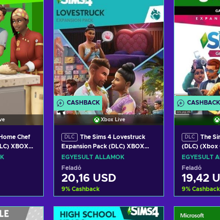
CASHBACK
CASHBACK
ve
Xbox Live
 Home Chef
The Sims 4 Lovestruck
The Si
DLC
DLC
(DLC) XBOX
Expansion Pack (DLC) XBOX
(DLC) (Xbox 
TATES
LIVE Key UNITED STATES
UNITED STA
K
EGYESÜLT ÁLLAMOK
EGYESÜLT 
Feladó
Feladó
20,16 USD
19,42 
9
%
Cashback
9
%
Cashback
a
Kosárba
K