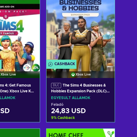
CASHBACK
Xbox Live
Xbox Live
ms 4: Get Famous
The Sims 4 Businesses &
DLC
One) Xbox Live Key
Hobbies Expansion Pack (DLC)
TES
XBOX LIVE Key UNITED STATES
ÁLLAMOK
EGYESÜLT ÁLLAMOK
Feladó
USD
24,83 USD
9
%
Cashback
osárba
Kosárba