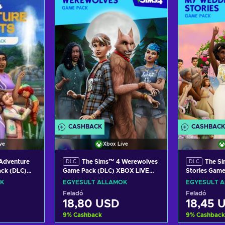
a
Kosárba
K
ers
View offers
Vie
CASHBACK
CASHBACK
ve
Xbox Live
Adventure
The Sims™ 4 Werewolves
The Si
DLC
DLC
ack (DLC)
Game Pack (DLC) XBOX LIVE
Stories Gam
IVE Key
Key UNITED STATES
LIVE Key UN
K
EGYESÜLT ÁLLAMOK
EGYESÜLT 
Feladó
Feladó
18,80 USD
18,45 
9
%
Cashback
9
%
Cashback