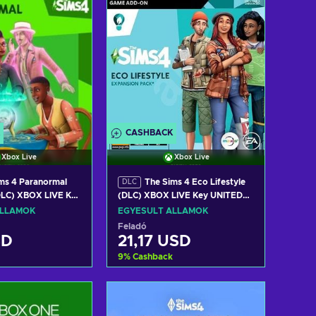
CASHBACK
Xbox Live
Xbox Live
ms 4 Paranormal
The Sims 4 Eco Lifestyle
DLC
DLC) XBOX LIVE Key
(DLC) XBOX LIVE Key UNITED
TES
STATES
ÁLLAMOK
EGYESÜLT ÁLLAMOK
Feladó
SD
21,17 USD
9
%
Cashback
osárba
Kosárba
w offers
View offers