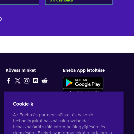
9
%
Cashback
osárba
Kosárba
w offers
View offers
Kövess minket
Eneba App letöltése
SZERKESZTŐ
VÁLASZTÁSA
Cookie-k
Az Eneba és partnerei sütiket és hasonló
technológiákat használnak a weboldal
felhasználóiról szóló információk gyűjtésére és
elemzésére. Ezeket az információkat a tartalom, a