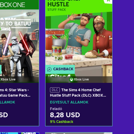
w offers
View offers
CASHBACK
Xbox Live
Xbox Live
ms 4: Star Wars -
The Sims 4 Home Chef
DLC
Batuu Game Pack
Hustle Stuff Pack (DLC) XBOX
LIVE Key UNITED
LIVE Key UNITED STATES
ÁLLAMOK
EGYESÜLT ÁLLAMOK
Feladó
USD
8,28 USD
9
%
Cashback