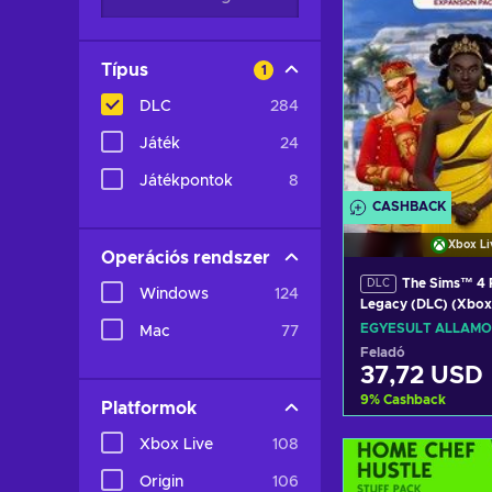
Típus
1
DLC
284
Játék
24
Játékpontok
8
CASHBACK
Xbox Li
Operációs rendszer
The Sims™ 4 
DLC
Windows
124
Legacy (DLC) (Xbo
LIVE Key UNITED S
EGYESÜLT ÁLLAMO
Mac
77
Feladó
37,72 USD
9
%
Cashback
Platformok
Xbox Live
108
Kosárb
Origin
106
View off