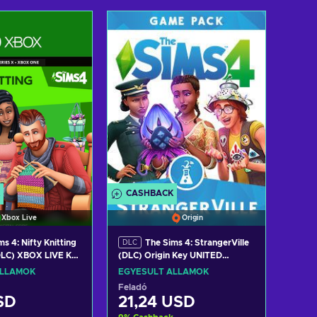
osárba
Kosárba
w offers
View offers
CASHBACK
Xbox Live
Origin
s 4: Nifty Knitting
The Sims 4: StrangerVille
DLC
DLC) XBOX LIVE Key
(DLC) Origin Key UNITED
TES
STATES
ÁLLAMOK
EGYESÜLT ÁLLAMOK
Feladó
SD
21,24 USD