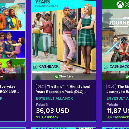
ers
View offers
Vie
CASHBACK
CASHBACK
ve
Xbox Live
Everyday
The Sims™ 4 High School
The Si
DLC
DLC
XBOX LIVE
Years Expansion Pack (DLC)
Journey to 
S
XBOX LIVE Key UNITED STATES
(DLC) XBOX 
K
EGYESÜLT ÁLLAMOK
EGYESÜLT 
STATES
Feladó
Feladó
36,03 USD
11,87 
9
%
Cashback
9
%
Cashback