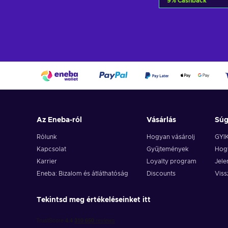
9
%
Cashback
Kosárb
View off
Az Eneba-ról
Vásárlás
Sú
Rólunk
Hogyan vásárolj
GYI
Kapcsolat
Gyűjtemények
Hogy
Karrier
Loyalty program
Jele
Eneba: Bizalom és átláthatóság
Discounts
Viss
Tekintsd meg értékeléseinket itt