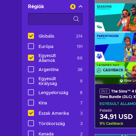
View off
Régiók
4
Globális
214
Európa
191
Egyesült
66
Államok
Argentína
38
CASHBACK
Egyesült
Xbox Li
9
Királyság
The Sims™ 4 
DLC
Lengyelország
8
Sims Bundle (DLC) 
Key UNITED STATE
Kína
7
EGYESÜLT ÁLLAMO
Feladó
Észak Amerika
3
34,91 USD
9
%
Cashback
Törökország
3
Kanada
2