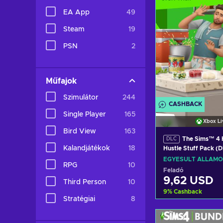
EA App
49
Steam
19
PSN
2
Műfajok
Szimulátor
244
CASHBACK
Single Player
165
Xbox Li
Bird View
163
The Sims™ 4
DLC
Kalandjátékok
18
Hustle Stuff Pack 
LIVE Key UNITED S
EGYESÜLT ÁLLAMO
RPG
10
Feladó
9,62 USD
Third Person
10
9
%
Cashback
Stratégiai
8
Kosárb