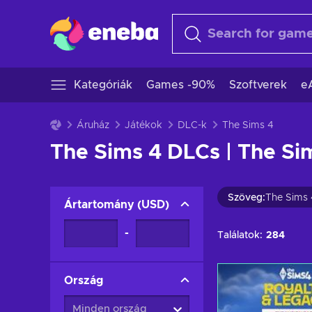
Kategóriák
Games -90%
Szoftverek
e
Áruház
Játékok
DLC-k
The Sims 4
The Sims 4 DLCs | The Sim
Szöveg
:
The Sims 
Ártartomány
(
USD
)
-
Találatok:
284
Ország
Minden ország