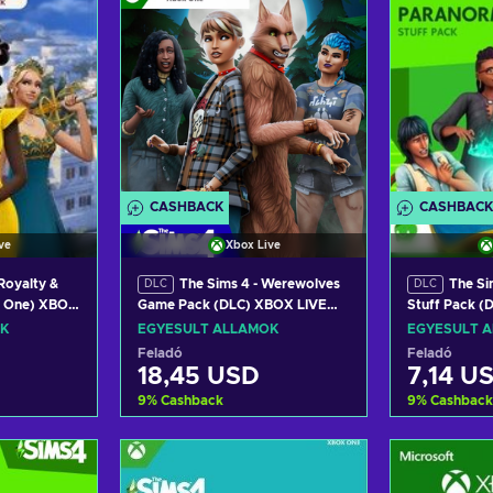
CASHBACK
CASHBACK
ve
Xbox Live
Royalty &
The Sims 4 - Werewolves
The Si
DLC
DLC
x One) XBOX
Game Pack (DLC) XBOX LIVE
Stuff Pack (
TATES
Key UNITED STATES
UNITED STA
K
EGYESÜLT ÁLLAMOK
EGYESÜLT 
Feladó
Feladó
18,45 USD
7,14 U
9
%
Cashback
9
%
Cashback
a
Kosárba
K
ers
View offers
Vie