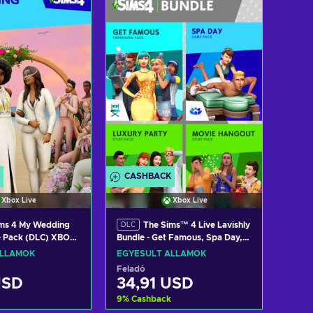
osárba
Kosárba
w offers
View offers
CASHBACK
Xbox Live
Xbox Live
ms 4 My Wedding
The Sims™ 4 Live Lavishly
DLC
e Pack (DLC) XBOX
Bundle - Get Famous, Spa Day,
ITED STATES
Luxury Party Stuff, Movie
ÁLLAMOK
EGYESÜLT ÁLLAMOK
Hangout Stuff (DLC) XBOX LIVE
Feladó
Key UNITED STATES
USD
34,91 USD
9
%
Cashback