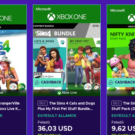
a
Kosárba
K
ers
View offers
Vie
CASHBACK
CASHBACK
ve
Xbox Live
trangerVille
The Sims 4 Cats and Dogs
The Sim
DLC
DLC
box Live Key
Plus My First Pet Stuff Bundle
Stuff Pack (
(DLC) XBOX LIVE Key UNITED
UNITED STA
K
EGYESÜLT ÁLLAMOK
EGYESÜLT 
STATES
Feladó
Feladó
36,03 USD
9,62 U