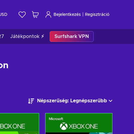
|
USD
Bejelentkezés
Regisztráció
27
Játékpontok ⚡
Surfshark VPN
on
Népszerűség: Legnépszerűbb