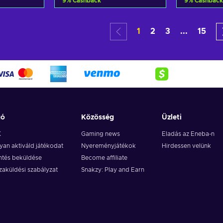
9
%
Cashback
9
%
Cashback
a
Kosárba
K
1
2
3
...
15
ers
View offers
Vie
gó
Közösség
Üzleti
K
Gaming news
Eladás az Eneba-n
an aktiváld játékodat
Nyereményjátékok
Hirdessen velünk
ntés beküldése
Become affiliate
zaküldési szabályzat
Snakzy: Play and Earn