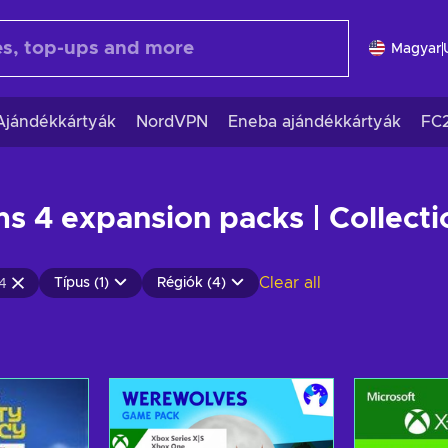
Magyar
Ajándékkártyák
NordVPN
Eneba ajándékkártyák
FC
s 4 expansion packs | Collecti
Clear all
Típus (1)
Régiók (4)
4