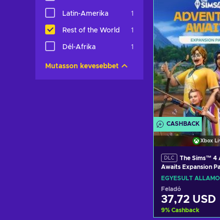
Kosárb
Latin-Amerika
1
View off
Rest of the World
1
Dél-Afrika
1
Mutasson kevesebbet
CASHBACK
Xbox Li
The Sims™ 4 
DLC
Awaits Expansion P
(Xbox One) XBOX L
EGYESÜLT ÁLLAMO
UNITED STATES
Feladó
37,72 USD
9
%
Cashback