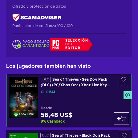
Cifrado y protección de datos
Puntuación de confianza 100 / 100
SELECCIÓN
PAGO SEGURO
DEL
GARANTIZADO
EDITOR
Los jugadores también han visto
Sea of Thieves - Sea Dog Pack
DLC
(DLC) (PC/Xbox One) Xbox Live Key
GLOBAL
GLOBAL
Desde
56,48 US$
Xbox Live
9
%
Cashback
Sea of Thieves - Black Dog Pack
DLC