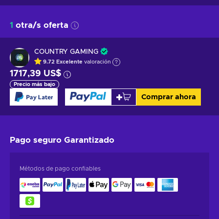
1
otra/s oferta
COUNTRY GAMING
9.72
Excelente
valoración
1717,39 US$
Precio más bajo
Comprar ahora
Pago seguro
Garantizado
Métodos de pago confiables