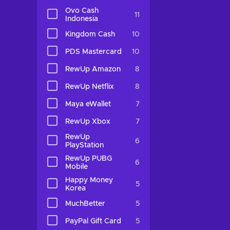
Ovo Cash
11
Indonesia
Kingdom Cash
10
PDS Mastercard
10
RewUp Amazon
8
RewUp Netflix
8
Maya eWallet
7
RewUp Xbox
7
RewUp
6
PlayStation
RewUp PUBG
6
Mobile
Happy Money
5
Korea
MuchBetter
5
PayPal Gift Card
5