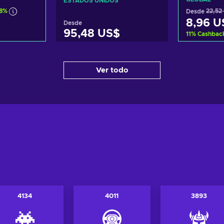
ESTADOS UNIDOS
18%
Desde
22,52
8,96 U
Desde
95,48 US$
11
%
Cashbac
arrito
Añadi
Añadir al carrito
Ver todo
tas
Ve
Ver ofertas
4134
4011
3893