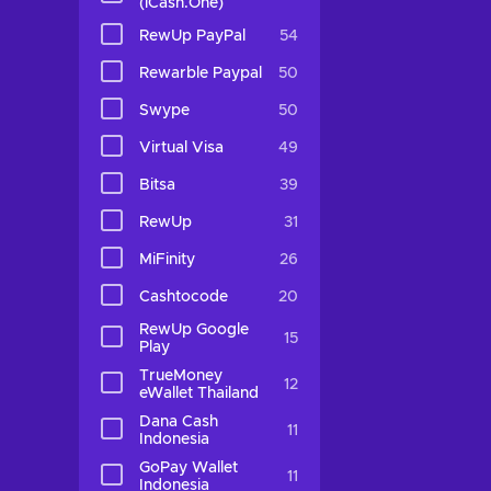
(iCash.One)
RewUp PayPal
54
Rewarble Paypal
50
Swype
50
Virtual Visa
49
Bitsa
39
RewUp
31
MiFinity
26
Cashtocode
20
RewUp Google
15
Play
TrueMoney
12
eWallet Thailand
Dana Cash
11
Indonesia
GoPay Wallet
11
Indonesia