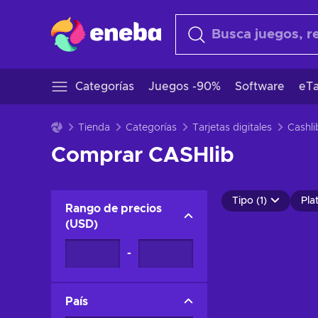
Categorías
Juegos -90%
Software
eTa
Tienda
Categorías
Tarjetas digitales
Cashli
Comprar CASHlib
Tipo (1)
Pla
Rango de precios
(
USD
)
-
País