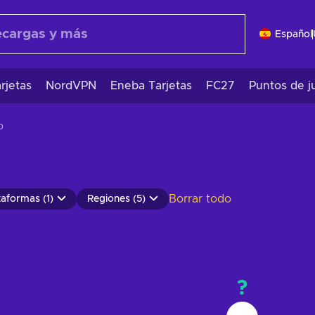
Español
rjetas
NordVPN
Eneba Tarjetas
FC27
Puntos de j
b
Borrar todo
taformas (1)
Regiones (5)
?