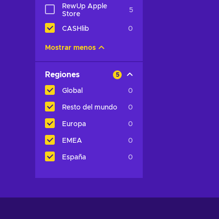
RewUp Apple
5
Store
CASHlib
0
Mostrar menos
Regiones
5
Global
0
Resto del mundo
0
Europa
0
EMEA
0
España
0