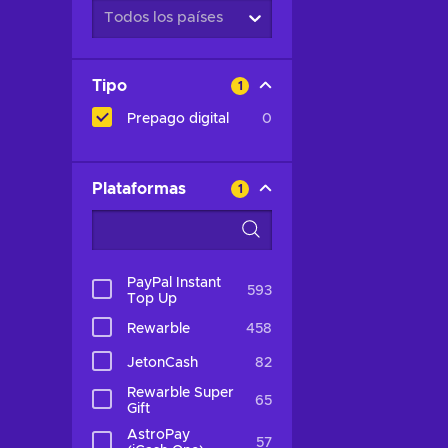
Todos los países
Tipo
1
Prepago digital
0
Plataformas
1
PayPal Instant
593
Top Up
Rewarble
458
JetonCash
82
Rewarble Super
65
Gift
AstroPay
57