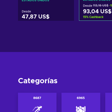
ESTADOS UNIDOS
Desde
113,16 US$
-
93,04 US$
Desde
47,87 US$
15
%
Cashback
Añadir al c
Añadir al carrito
Ver ofer
Ver ofertas
Categorías
8687
6965