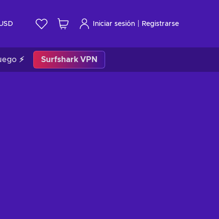
|
USD
Iniciar sesión
Registrarse
uego ⚡
Surfshark VPN