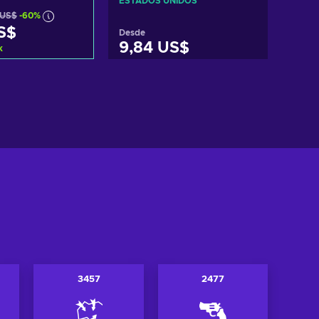
ESTADOS UNIDOS
 US$
-60%
S$
Desde
9,84 US$
k
r al carrito
Añadir al carrito
r ofertas
Ver ofertas
3457
2477