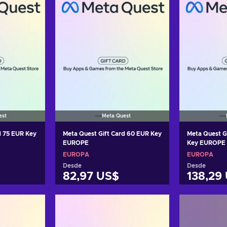
est
Meta Quest
d 75 EUR Key
Meta Quest Gift Card 60 EUR Key
Meta Quest G
EUROPE
Key EUROPE
EUROPA
EUROPA
Desde
Desde
82,97 US$
138,29
arrito
Añadir al carrito
Añadi
tas
Ver ofertas
Ver