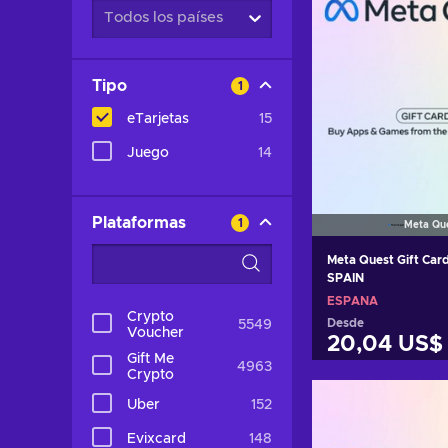
Todos los países
Tipo
1
eTarjetas
15
Juego
14
Plataformas
1
Meta Qu
Meta Quest Gift Car
SPAIN
ESPAÑA
Crypto
Desde
5549
Voucher
20,04 US$
Gift Me
4963
Crypto
Añadir al c
Uber
152
Ver ofer
Evixcard
148