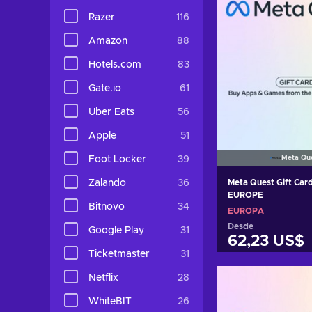
Razer
116
Amazon
88
Hotels.com
83
Gate.io
61
Uber Eats
56
Apple
51
Foot Locker
39
Meta Qu
Zalando
36
Meta Quest Gift Car
EUROPE
Bitnovo
34
EUROPA
Desde
Google Play
31
62,23 US$
Ticketmaster
31
Añadir al c
Netflix
28
Ver ofer
WhiteBIT
26