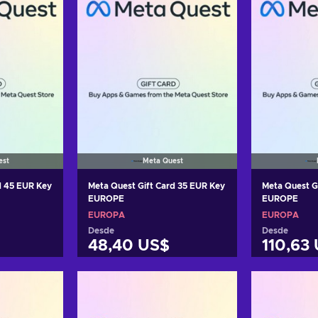
est
Meta Quest
d 45 EUR Key
Meta Quest Gift Card 35 EUR Key
Meta Quest G
EUROPE
EUROPE
EUROPA
EUROPA
Desde
Desde
48,40 US$
110,63
arrito
Añadir al carrito
Añadi
tas
Ver ofertas
Ver