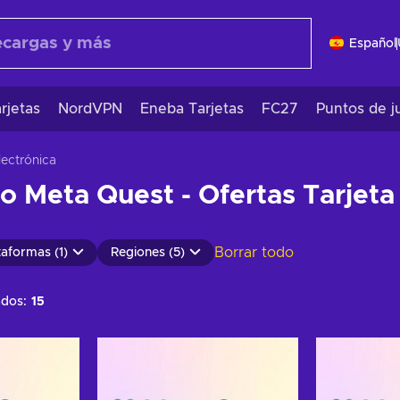
Español
rjetas
NordVPN
Eneba Tarjetas
FC27
Puntos de j
lectrónica
o Meta Quest - Ofertas Tarjet
Borrar todo
taformas (1)
Regiones (5)
ados:
15