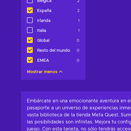
Bélgica
2
España
2
Irlanda
1
Italia
1
Global
0
Resto del mundo
0
EMEA
0
Mostrar menos
Embárcate en una emocionante aventura en el m
pasaporte a un universo de experiencias inmer
vasta biblioteca de la tienda Meta Quest. Sum
las posibilidades son infinitas. Mejora tu co
juego. Con esta tarjeta, no sólo tendrás acce