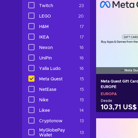
Twitch
23
LEGO
20
H&M
17
IKEA
17
Nexon
16
UniPin
16
Yalla Ludo
16
Meta Qu
Meta Quest
15
Meta Quest Gift Car
EUROPE
NetEase
15
EUROPA
Nike
15
Desde
103,71 US$
Likee
14
Añadir al c
Cryptonow
13
MyGlobePay
Ver ofer
13
Wallet