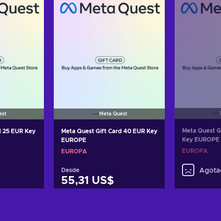
est
Meta Quest
Meta Quest G
d 25 EUR Key
Meta Quest Gift Card 40 EUR Key
Key EUROPE
EUROPE
EUROPA
EUROPA
Desde
Agota
55,31 US$
arrito
Añadir al carrito
tas
Ver ofertas