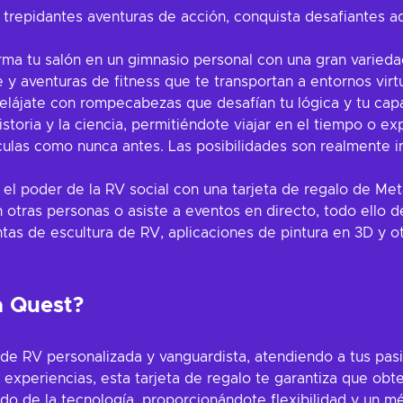
repidantes aventuras de acción, conquista desafiantes a
rma tu salón en un gimnasio personal con una gran varieda
y aventuras de fitness que te transportan a entornos virt
elájate con rompecabezas que desafían tu lógica y tu cap
storia y la ciencia, permitiéndote viajar en el tiempo o e
culas como nunca antes. Las posibilidades son realmente i
 el poder de la RV social con una tarjeta de regalo de M
n otras personas o asiste a eventos en directo, todo ello
ntas de escultura de RV, aplicaciones de pintura en 3D y o
a Quest?
de RV personalizada y vanguardista, atendiendo a tus pasi
e experiencias, esta tarjeta de regalo te garantiza que o
do de la tecnología, proporcionándote flexibilidad y un m