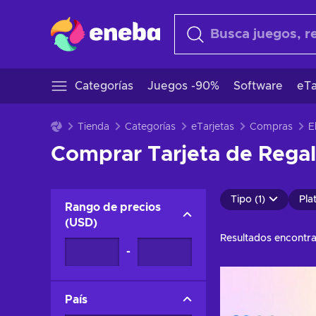
Categorías
Juegos -90%
Software
eTa
Tienda
Categorías
eTarjetas
Compras
E
Comprar Tarjeta de Regal
Tipo (1)
Pla
Rango de precios
(
USD
)
Resultados encontr
-
País