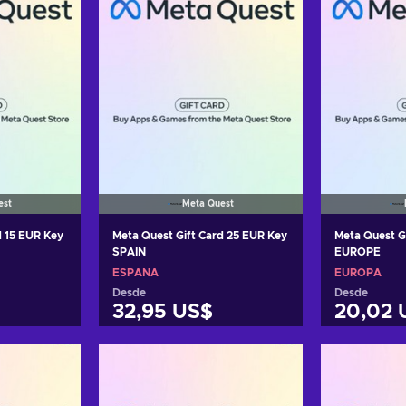
est
Meta Quest
d 15 EUR Key
Meta Quest Gift Card 25 EUR Key
Meta Quest G
SPAIN
EUROPE
ESPAÑA
EUROPA
Desde
Desde
32,95 US$
20,02 
arrito
Añadir al carrito
Añadi
tas
Ver ofertas
Ver