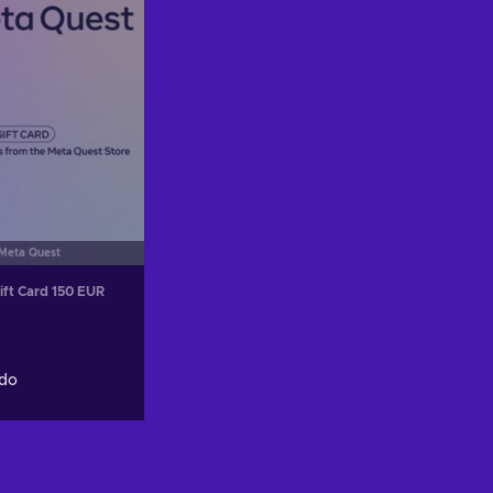
Meta Quest
ift Card 150 EUR
do