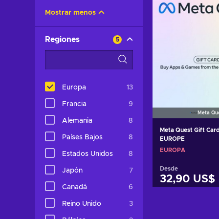
Mostrar menos
Regiones
5
Europa
13
Francia
9
Meta Qu
Alemania
8
Meta Quest Gift Car
Países Bajos
8
EUROPE
EUROPA
Estados Unidos
8
Desde
Japón
7
32,90 US$
Canadá
6
Añadir al c
Reino Unido
3
Ver ofer