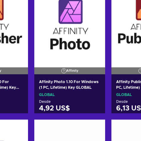
y
Affinity
10 For
Affinity Photo 1.10 For Windows
Affinity Publi
time) Key
(1 PC, Lifetime) Key GLOBAL
PC, Lifetime
GLOBAL
GLOBAL
Desde
Desde
4,92 US$
6,13 U
arrito
Añadir al carrito
Añadi
tas
Ver ofertas
Ver