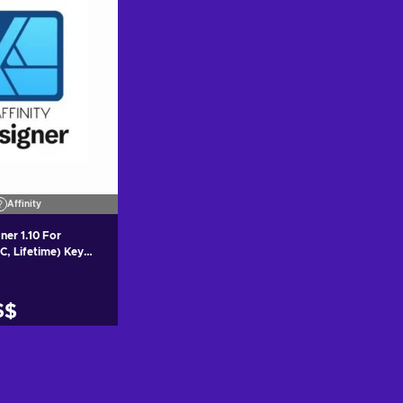
Affinity
gner 1.10 For
C, Lifetime) Key
S$
r al carrito
 ofertas