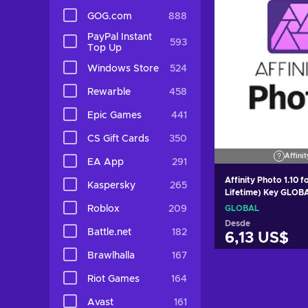
GOG.com
888
PayPal Instant
593
Top Up
Windows Store
524
Rewarble
458
Epic Games
441
CS Gift Cards
350
Affinit
EA App
291
Affinity Photo 1.10 f
Kaspersky
265
Lifetime) Key GLOB
Roblox
209
GLOBAL
Desde
Battle.net
182
6,13 US$
Brawlhalla
167
Añadir al c
Riot Games
164
Ver ofer
Avast
161