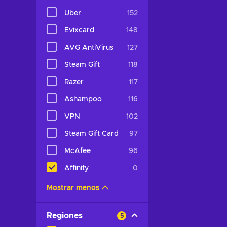
Uber
152
Evixcard
148
AVG AntiVirus
127
Steam Gift
118
Razer
117
Ashampoo
116
VPN
102
Steam Gift Card
97
McAfee
96
Affinity
0
Mostrar menos
Regiones
5