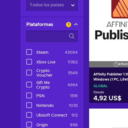
Todos los países
Plataformas
1
Steam
43064
Xbox Live
11362
Affinit
Crypto
5549
Affinity Publisher 1.
Voucher
Windows (1 PC, Life
Gift Me
GLOBAL
4964
GLOBAL
Crypto
Desde
PSN
1516
4,92 US$
Nintendo
1035
Añadir al c
Ubisoft Connect
912
Ver ofer
Origin
898