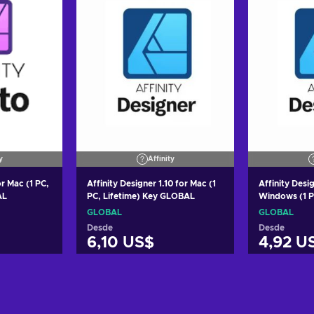
y
Affinity
or Mac (1 PC,
Affinity Designer 1.10 for Mac (1
Affinity Desi
AL
PC, Lifetime) Key GLOBAL
Windows (1 P
GLOBAL
GLOBAL
GLOBAL
Desde
Desde
6,10 US$
4,92 U
arrito
Añadir al carrito
Añadi
tas
Ver ofertas
Ver