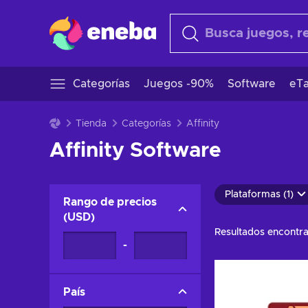
Categorías
Juegos -90%
Software
eTa
Tienda
Categorías
Affinity
Affinity Software
Plataformas (1)
Rango de precios
(
USD
)
Resultados encontr
-
País