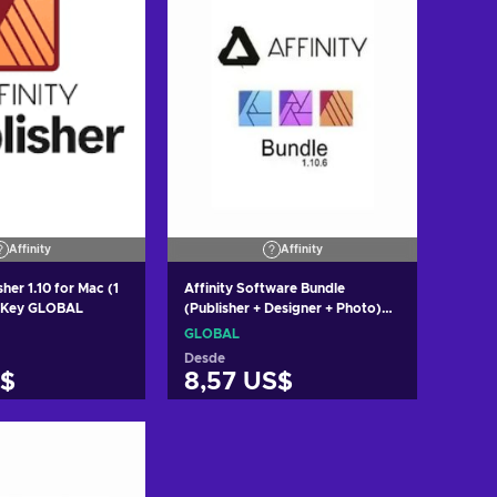
Affinity
Affinity
sher 1.10 for Mac (1
Affinity Software Bundle
) Key GLOBAL
(Publisher + Designer + Photo)
v.1.10 (1 PC, Lifetime) Key
GLOBAL
GLOBAL
Desde
S$
8,57 US$
r al carrito
Añadir al carrito
 ofertas
Ver ofertas