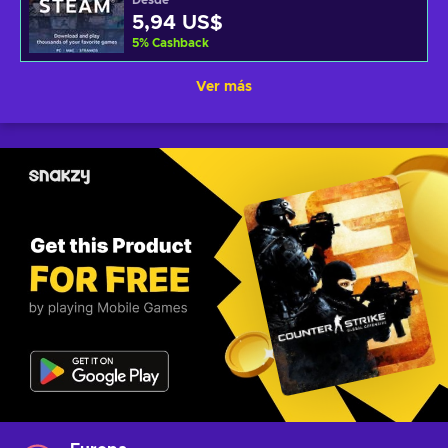
Desde
5,94 US$
5
%
Cashback
Ver más