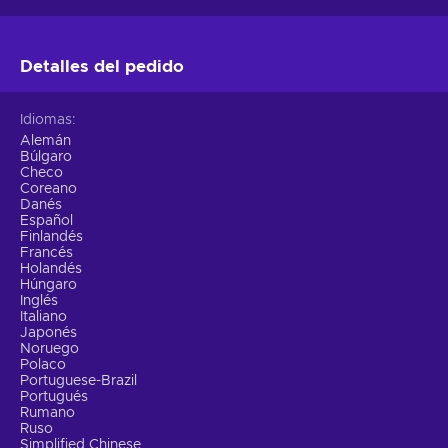
Detalles del pedido
Idiomas
Alemán
Búlgaro
Checo
Coreano
Danés
Español
Finlandés
Francés
Holandés
Húngaro
Inglés
Italiano
Japonés
Noruego
Polaco
Portuguese-Brazil
Portugués
Rumano
Ruso
Simplified Chinese