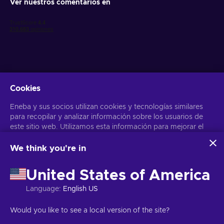
Ver nuestros comentarios en
Cookies
Obtén ofertas personalizadas de videojuegos
Eneba y sus socios utilizan cookies y tecnologías similares
Suscribirse
para recopilar y analizar información sobre los usuarios de
este sitio web. Utilizamos esta información para mejorar el
Puedes darte de baja en cualquier momento. Visita el apartado
Aviso
de Privacidad
para más información
contenido, la publicidad y otros servicios del sitio. Tus datos
personales también pueden emplearse para personalizar los
We think you're in
anuncios que ves.
Español
USD
Al hacer clic en «Aceptar todo», das tu consentimiento para
United States of America
que Eneba y sus socios utilicen estas tecnologías. Puedes
ajustar tu consentimiento haciendo clic en «Personalizar»
Language
:
English US
. Para obtener más información sobre cómo Google utiliza
tus datos, consulta la
Seguridad y Privacidad de Google
Copyright © 2026 Eneba. Todos los derechos reservados.
SA “Helis
Would you like to see a local version of the site?
Business
.
play”, C/Gyneju 4-333, Vilnius, República de Lituania
Términos y