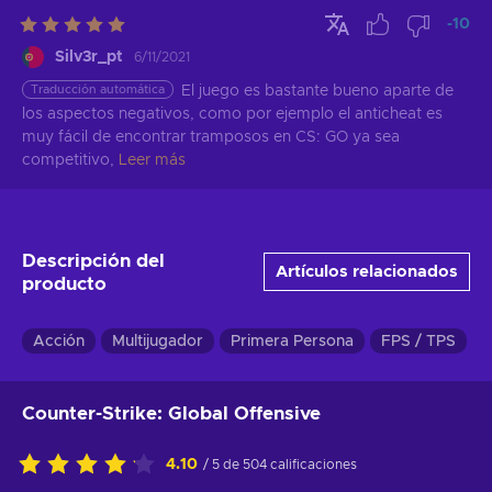
-10
Silv3r_pt
6/11/2021
Traducción automática
El juego es bastante bueno aparte de 
los aspectos negativos, como por ejemplo el anticheat es 
muy fácil de encontrar tramposos en CS: GO ya sea 
competitivo,
Leer más
Descripción del
Artículos relacionados
producto
Acción
Multijugador
Primera Persona
FPS / TPS
Counter-Strike: Global Offensive
4.10
/ 5 de 504 calificaciones