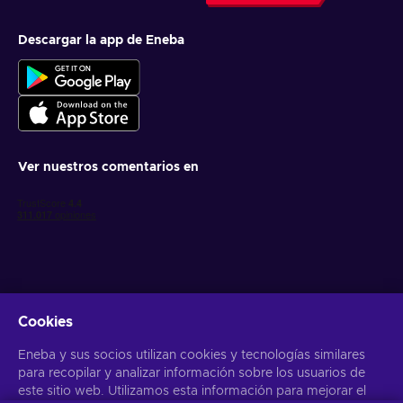
Descargar la app de Eneba
Ver nuestros comentarios en
Cookies
Obtén ofertas personalizadas de videojuegos
Eneba y sus socios utilizan cookies y tecnologías similares
Suscribirse
para recopilar y analizar información sobre los usuarios de
este sitio web. Utilizamos esta información para mejorar el
Puedes darte de baja en cualquier momento. Visita el apartado
Aviso