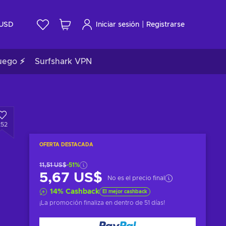
|
USD
Iniciar sesión
Registrarse
uego ⚡
Surfshark VPN
252
OFERTA DESTACADA
11,51 US$
-51%
5,67 US$
No es el precio final
14
%
Cashback
El mejor cashback
¡La promoción finaliza en
dentro de 51 días
!