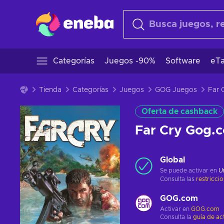
Categorías
Juegos -90%
Software
eTa
Tienda
Categorías
Juegos
GOG Juegos
Oferta de cashback
Far Cry Gog
Global
Se puede activar en
U
Consulta las
restricci
GOG.com
Activar en
GOG.com
Consulta la
guía de ac