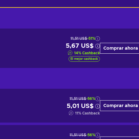
11,51 US$
-51%
5,67 US$
Comprar ahora
14
%
Cashback
El mejor cashback
11,51 US$
-56%
5,01 US$
Comprar ahora
11
%
Cashback
11,51 US$
-56%