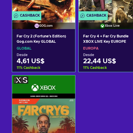
CASHBACK
CASHBACK
GOG.com
Xbox Live
Far Cry 2 (Fortune's Edition)
Far Cry 4 + Far Cry Bundle
Gog.com Key GLOBAL
XBOX LIVE Key EUROPE
GLOBAL
EUROPA
Desde
Desde
4,61 US$
22,44 US$
11
%
Cashback
11
%
Cashback
Añadir al carrito
Añadir al carrito
Ver ofertas
Ver ofertas