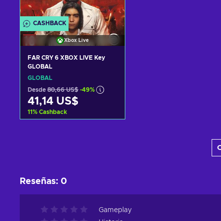
CASHBACK
Xbox Live
FAR CRY 6 XBOX LIVE Key
GLOBAL
GLOBAL
Desde
80,66 US$
-49%
41,14 US$
11
%
Cashback
Añadir al carrito
C
Ver ofertas
Reseñas
:
0
Gameplay