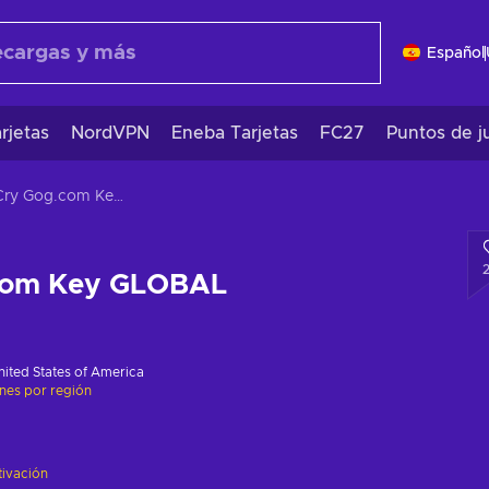
Español
rjetas
NordVPN
Eneba Tarjetas
FC27
Puntos de j
Far Cry Gog.com Key GLOBAL
.com Key GLOBAL
nited States of America
ones por región
tivación