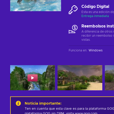
Código Digital
Esta es una edición di
Entrega inmediata
Reembolsos ins
A diferencia de otros
recibir un reembolso 
vistas.
Funciona en
:
Windows
Noticia importante
:
Ten en cuenta que esta clave es para la plataforma GO
plataforma GOG sin DRM, visita www.gog.com