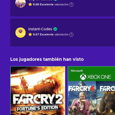
9.68
Excelente
valoración
Instant-Codes
9.67
Excelente
valoración
Los jugadores también han visto