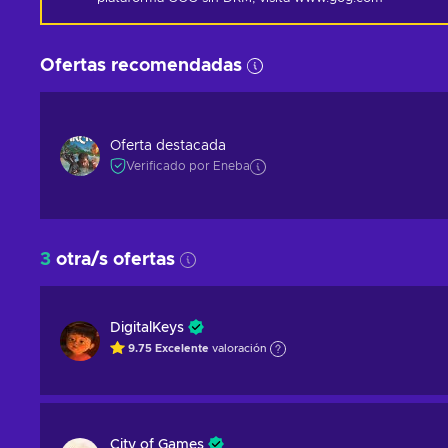
Ofertas recomendadas
Oferta destacada
Verificado por Eneba
3
otra/s ofertas
DigitalKeys
9.75
Excelente
valoración
City of Games