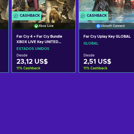
CASHBACK
CASHBACK
Xbox Live
Ubisoft Connect
Far Cry 4 + Far Cry Bundle
Far Cry Uplay Key GLOBAL
XBOX LIVE Key UNITED
GLOBAL
STATES
ESTADOS UNIDOS
Desde
Desde
23,12 US$
2,51 US$
11
%
Cashback
11
%
Cashback
Añadir al carrito
Añadir al carrito
Ver ofertas
Ver ofertas