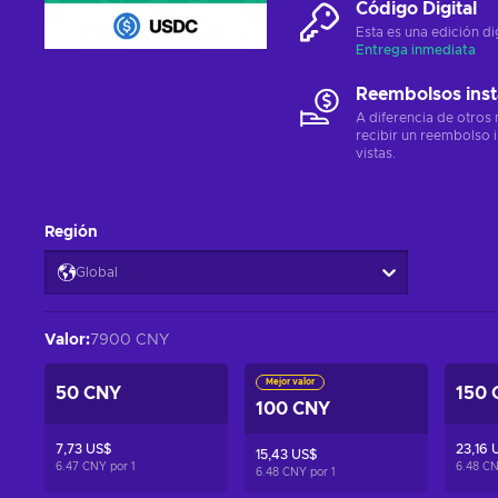
Código Digital
Esta es una edición di
Entrega inmediata
Reembolsos ins
A diferencia de otros
recibir un reembolso 
vistas.
Región
Global
Valor
:
7900 CNY
Mejor valor
50 CNY
150 
100 CNY
7,73 US$
23,16 
15,43 US$
6.47 CNY por
1
6.48 C
6.48 CNY por
1