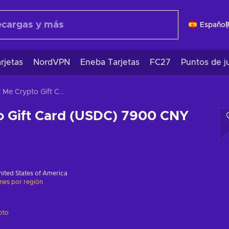
Español
rjetas
NordVPN
Eneba Tarjetas
FC27
Puntos de j
Gift Me Crypto Gift Card (USDC) 7900 CNY Key GLOBAL
o Gift Card (USDC) 7900 CNY
nited States of America
ones por región
pto