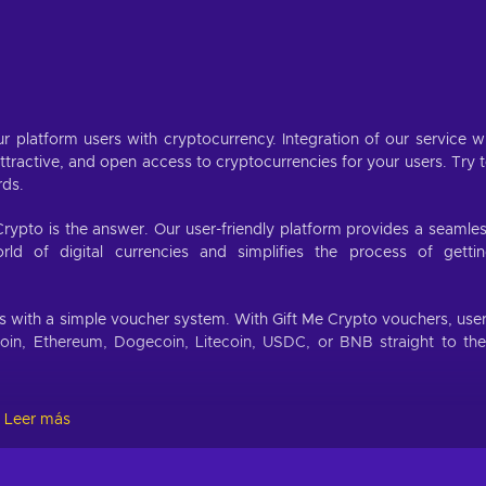
r platform users with cryptocurrency. Integration of our service wi
ractive, and open access to cryptocurrencies for your users. Try 
rds.
Crypto is the answer. Our user-friendly platform provides a seamle
d of digital currencies and simplifies the process of getti
.
es with a simple voucher system. With Gift Me Crypto vouchers, use
coin, Ethereum, Dogecoin, Litecoin, USDC, or BNB straight to the
Leer más
://giftmecrypto.io/en