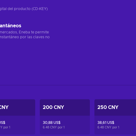
gital del producto (CD-KEY)
tantáneos
 mercados, Eneba te permite
instantáneo por las claves no
CNY
200 CNY
250 CNY
US$
30,88 US$
38,61 US$
NY por
1
6.48 CNY por
1
6.48 CNY por
1