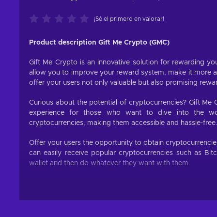
¡Sé el primero en valorar!
Product description Gift Me Crypto (GMC)
Gift Me Crypto is an innovative solution for rewarding you
allow you to improve your reward system, make it more att
offer your users not only valuable but also promising rewa
Curious about the potential of cryptocurrencies? Gift Me 
experience for those who want to dive into the worl
cryptocurrencies, making them accessible and hassle-free
Offer your users the opportunity to obtain cryptocurrenci
can easily receive popular cryptocurrencies such as Bit
wallet and then do whatever they want with them.
How to redeem Gift Me Crypto (GMC)
When you have a voucher GMC, you need to go on :
https