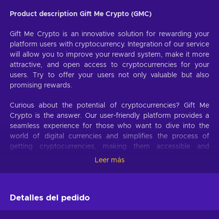
Product description Gift Me Crypto (GMC)
Gift Me Crypto is an innovative solution for rewarding your
platform users with cryptocurrency. Integration of our service
will allow you to improve your reward system, make it more
attractive, and open access to cryptocurrencies for your
users. Try to offer your users not only valuable but also
promising rewards.
Curious about the potential of cryptocurrencies? Gift Me
Crypto is the answer. Our user-friendly platform provides a
seamless experience for those who want to dive into the
world of digital currencies and simplifies the process of
getting cryptocurrencies, making them accessible and
hassle-free.
Leer más
Offer your users the opportunity to obtain cryptocurrencies
with a simple voucher system. With Gift Me Crypto vouchers,
Detalles del pedido
users can easily receive popular cryptocurrencies such as
Bitcoin, Ethereum, Dogecoin, Litecoin, USDC, or BNB
straight to their wallet and then do whatever they want with