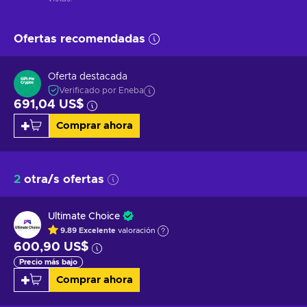
Ofertas recomendadas
Oferta destacada
Verificado por Eneba
691,04 US$
Comprar ahora
2
otra/s ofertas
Ultimate Choice
9.89
Excelente
valoración
600,90 US$
Precio más bajo
Comprar ahora