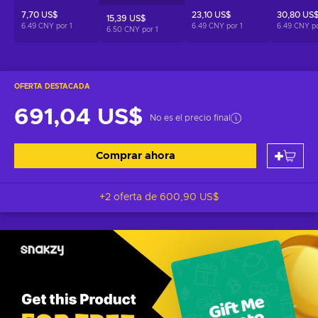
7,70 US$
23,10 US$
30,80 US
15,39 US$
6.49 CNY por
1
6.49 CNY por
1
6.49 CNY p
6.50 CNY por
1
OFERTA DESTACADA
691,04 US$
No es el precio final
Comprar ahora
+2 oferta de
600,90 US$