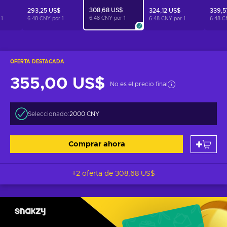
308,68 US$
293,25 US$
324,12 US$
339,5
6.48 CNY por
1
r
1
6.48 CNY por
1
6.48 CNY por
1
6.48 C
OFERTA DESTACADA
355,00 US$
No es el precio final
Seleccionado:
2000 CNY
Comprar ahora
+2 oferta de
308,68 US$