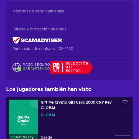
Métodos de pago confiables
Cifrado y protección de datos
Puntuación de confianza 100 / 100
SELECCIÓN
PAGO SEGURO
DEL
GARANTIZADO
EDITOR
Los jugadores también han visto
Gift Me Crypto Gift Card 2000 CNY Key
GLOBAL
GLOBAL
Desde
Gift Me Crypto