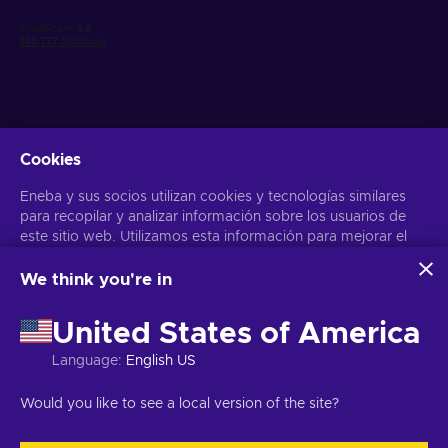
Cookies
Obtén ofertas personalizadas de videojuegos
Eneba y sus socios utilizan cookies y tecnologías similares
Suscribirse
para recopilar y analizar información sobre los usuarios de
este sitio web. Utilizamos esta información para mejorar el
Puedes darte de baja en cualquier momento. Visita el apartado
Aviso
de Privacidad
para más información
contenido, la publicidad y otros servicios del sitio. Tus datos
personales también pueden emplearse para personalizar los
We think you're in
anuncios que ves.
Español
USD
Al hacer clic en «Aceptar todo», das tu consentimiento para
United States of America
que Eneba y sus socios utilicen estas tecnologías. Puedes
ajustar tu consentimiento haciendo clic en «Personalizar»
Language
:
English US
. Para obtener más información sobre cómo Google utiliza
tus datos, consulta la
Seguridad y Privacidad de Google
Copyright © 2026 Eneba. Todos los derechos reservados.
SA “Helis
Would you like to see a local version of the site?
Business
.
play”, C/Gyneju 4-333, Vilnius, República de Lituania
Términos y
Condiciones
,
Aviso de Privacidad
,
Preferencias de las cookies
.