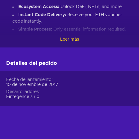
Ecosystem Access:
Unlock DeFi, NFTs, and more.
Instant Code Delivery:
Receive your ETH voucher
code instantly.
Simple Process:
Only essential information required.
Great Gift:
Introduce loved ones to Ethereum’s world.
Leer más
How to Redeem Your ETH Voucher Code:
Set up an Ethereum-compatible wallet.
Detalles del pedido
Head to the Crypto Voucher website.
Input your ETH voucher code.
Fecha de lanzamiento
10 de noviembre de 2017
Provide your email for confirmation.
Desarrolladores
Choose Ethereum (ETH).
Fintegence s.r.o.
Enter your wallet address.
Click “I understand & agree. Redeem.”
ETH appears in your wallet in about 30 minutes.
For lower fees and extended functionality, redeem directly
into the Crypto Voucher wallet.