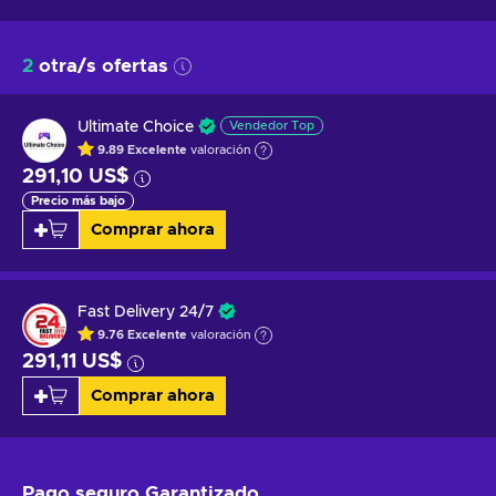
2
otra/s ofertas
Ultimate Choice
Vendedor Top
9.89
Excelente
valoración
291,10 US$
Precio más bajo
Comprar ahora
Fast Delivery 24/7
9.76
Excelente
valoración
291,11 US$
Comprar ahora
Pago seguro
Garantizado