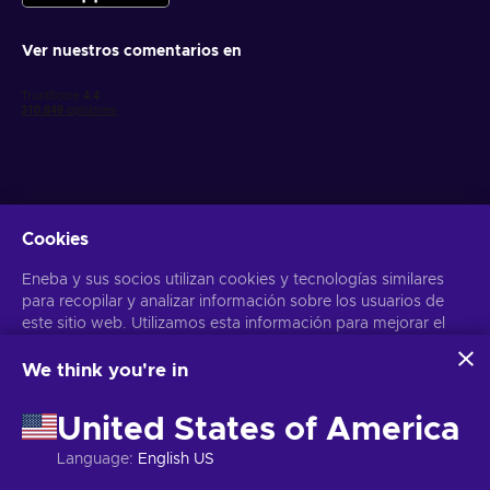
Ver nuestros comentarios en
Cookies
Obtén ofertas personalizadas de videojuegos
Eneba y sus socios utilizan cookies y tecnologías similares
Suscribirse
para recopilar y analizar información sobre los usuarios de
este sitio web. Utilizamos esta información para mejorar el
Puedes darte de baja en cualquier momento. Visita el apartado
Aviso
de Privacidad
para más información
contenido, la publicidad y otros servicios del sitio. Tus datos
personales también pueden emplearse para personalizar los
We think you're in
anuncios que ves.
Español
USD
Al hacer clic en «Aceptar todo», das tu consentimiento para
United States of America
que Eneba y sus socios utilicen estas tecnologías. Puedes
ajustar tu consentimiento haciendo clic en «Personalizar»
Language
:
English US
. Para obtener más información sobre cómo Google utiliza