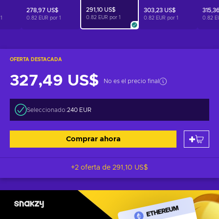
291,10 US$
278,97 US$
303,23 US$
315,3
0.82 EUR por
1
r
1
0.82 EUR por
1
0.82 EUR por
1
0.82 E
OFERTA DESTACADA
327,49 US$
No es el precio final
Seleccionado:
240 EUR
Comprar ahora
+2 oferta de
291,10 US$