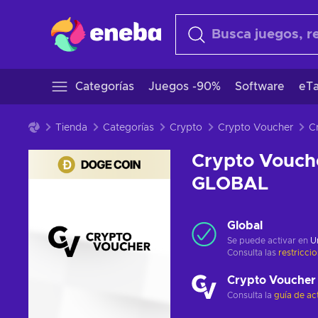
Categorías
Juegos -90%
Software
eTa
Tienda
Categorías
Crypto
Crypto Voucher
Crypto Vouch
GLOBAL
Global
Se puede activar en
U
Consulta las
restricci
Crypto Voucher
Consulta la
guía de ac