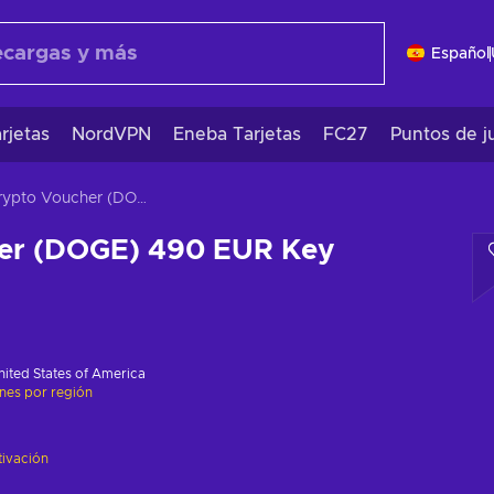
Español
rjetas
NordVPN
Eneba Tarjetas
FC27
Puntos de j
Crypto Voucher (DOGE) 490 EUR Key GLOBAL
er (DOGE) 490 EUR Key
nited States of America
ones por región
tivación