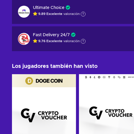
Ultimate Choice
9.89
Excelente
valoración
Fast Delivery 24/7
9.76
Excelente
valoración
Los jugadores también han visto