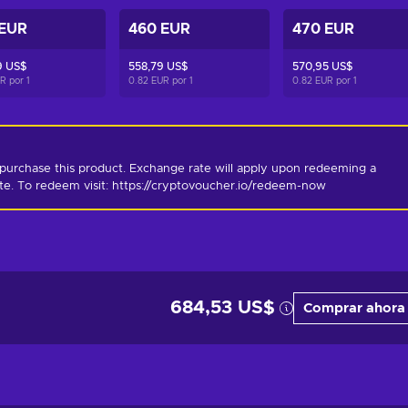
 EUR
460 EUR
470 EUR
9 US$
558,79 US$
570,95 US$
UR por
1
0.82 EUR por
1
0.82 EUR por
1
purchase this product. Exchange rate will apply upon redeeming a 
ate. To redeem visit: https://cryptovoucher.io/redeem-now
684,53 US$
Comprar ahora