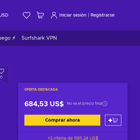
|
USD
Iniciar sesión
Registrarse
uego ⚡
Surfshark VPN
0
OFERTA DESTACADA
684,53 US$
No es el precio final
Comprar ahora
+2 oferta de
595,24 US$