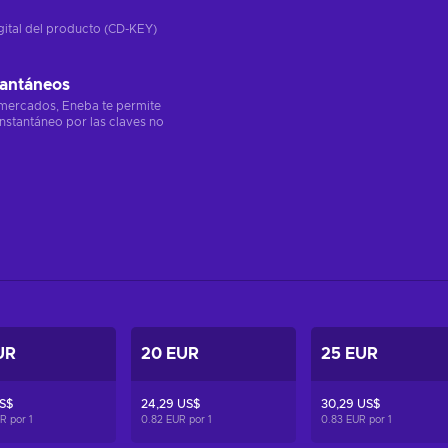
gital del producto (CD-KEY)
tantáneos
 mercados, Eneba te permite
instantáneo por las claves no
UR
20 EUR
25 EUR
US$
24,29 US$
30,29 US$
UR por
1
0.82 EUR por
1
0.83 EUR por
1