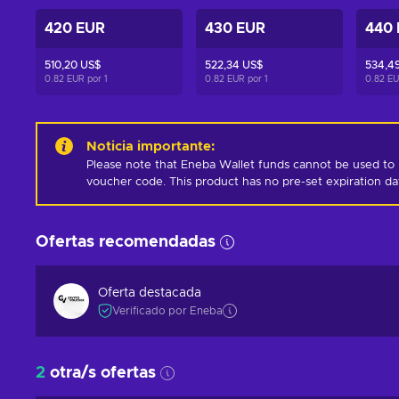
420 EUR
430 EUR
440
510,20 US$
522,34 US$
534,4
0.82 EUR por
1
0.82 EUR por
1
0.82 E
Noticia importante
:
Please note that Eneba Wallet funds cannot be used to 
voucher code. This product has no pre-set expiration d
Ofertas recomendadas
Oferta destacada
Verificado por Eneba
2
otra/s ofertas