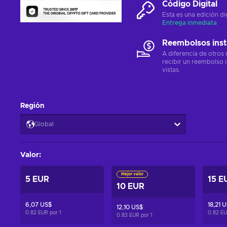
Código Digital
Esta es una edición di
Entrega inmediata
Reembolsos ins
A diferencia de otros
recibir un reembolso 
vistas.
Región
Global
Valor
:
Mejor valor
5 EUR
15 E
10 EUR
6,07 US$
18,21 
12,10 US$
0.82 EUR por
1
0.82 E
0.83 EUR por
1