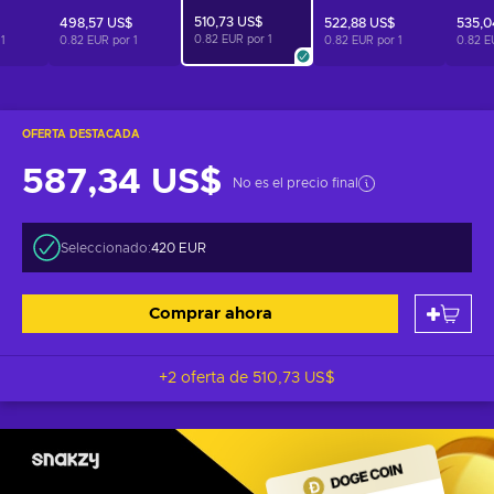
510,73 US$
498,57 US$
522,88 US$
535,0
0.82 EUR por
1
r
1
0.82 EUR por
1
0.82 EUR por
1
0.82 E
OFERTA DESTACADA
587,34 US$
No es el precio final
Seleccionado:
420 EUR
Comprar ahora
+2 oferta de
510,73 US$