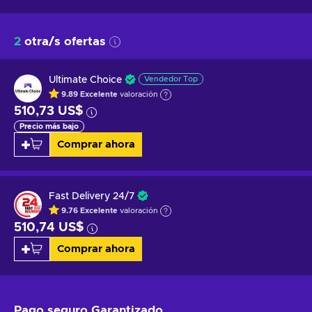
2
otra/s ofertas
Ultimate Choice
Vendedor Top
9.89
Excelente
valoración
510,73 US$
Precio más bajo
Comprar ahora
Fast Delivery 24/7
9.76
Excelente
valoración
510,74 US$
Comprar ahora
Pago seguro
Garantizado