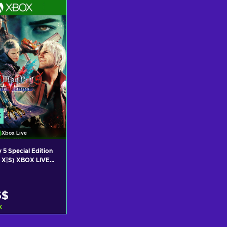
r ofertas
Ver ofertas
K
Xbox Live
 5 Special Edition
s X|S) XBOX LIVE
S$
k