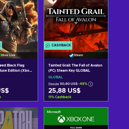
K
CASHBACK
Xbox Live
Steam
reed Black Flag
Tainted Grail: The Fall of Avalon
luxe Edition (Xbox
(PC) Steam Key GLOBAL
 XBOX LIVE Key
GLOBAL
Desde
50,80 US$
-49%
US$
25,88 US$
k
11
%
Cashback
r al carrito
Añadir al carrito
r ofertas
Ver ofertas