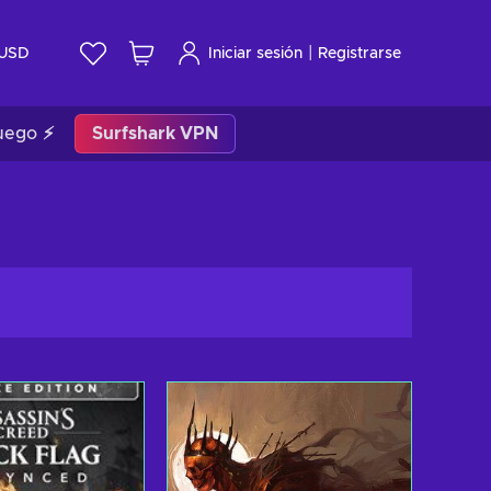
|
USD
Iniciar sesión
Registrarse
uego ⚡
Surfshark VPN