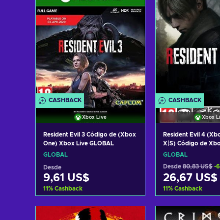
CASHBACK
CASHBACK
Xbox Live
Xbox L
Resident Evil 3 Código de (Xbox
Resident Evil 4 (Xb
One) Xbox Live GLOBAL
X|S) Código de Xbo
GLOBAL
GLOBAL
GLOBAL
Desde
80,83 US$
-
Desde
9,61 US$
26,67 US$
11
%
Cashback
11
%
Cashback
Añadir al carrito
Añadir al c