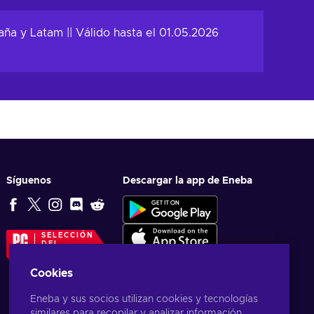
r al carrito
r ofertas
ña y Latam || Válido hasta el 01.05.2026
Síguenos
Descargar la app de Eneba
SELECCIÓN
DEL
EDITOR
Cookies
Eneba y sus socios utilizan cookies y tecnologías
similares para recopilar y analizar información