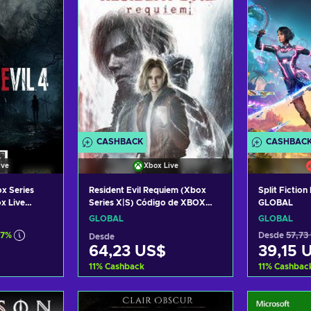
CASHBACK
CASHBAC
ive
Xbox Live
ox Series
Resident Evil Requiem (Xbox
Split Fictio
x Live
Series X|S) Código de XBOX
GLOBAL
LIVE GLOBAL
GLOBAL
GLOBAL
67%
Desde
57,73
Desde
64,23 US$
39,15 
11
%
Cashback
11
%
Cashbac
arrito
Añadir al carrito
Añadi