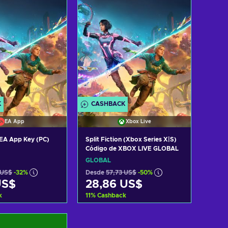
K
CASHBACK
EA App
Xbox Live
n EA App Key (PC)
Split Fiction (Xbox Series X|S)
Código de XBOX LIVE GLOBAL
GLOBAL
 US$
-32%
Desde
57,73 US$
-50%
US$
28,86 US$
k
11
%
Cashback
r al carrito
Añadir al carrito