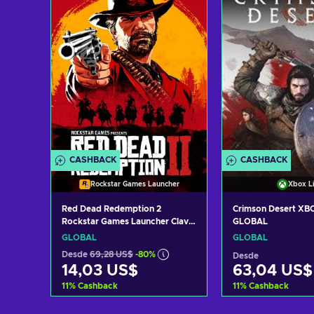
Ver ofertas
Ver ofer
CASHBACK
CASHBACK
Rockstar Games Launcher
Xbox L
Red Dead Redemption 2
Crimson Desert XB
Rockstar Games Launcher Clave
GLOBAL
GLOBAL
GLOBAL
GLOBAL
Desde
69,28 US$
-80%
Desde
14,03 US$
63,04 US$
11
%
Cashback
11
%
Cashback