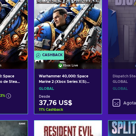
CASHBACK
m
Xbox Live
: Space
Warhammer 40,000: Space
Dispatch Ste
go de Steam
Marine 2 (Xbox Series X|S)
GLOBAL
Código de XBOX LIVE GLOBAL
GLOBAL
GLOBAL
73%
Desde
37,76 US$
Agot
11
%
Cashback
arrito
Añadir al carrito
tas
Ver ofertas