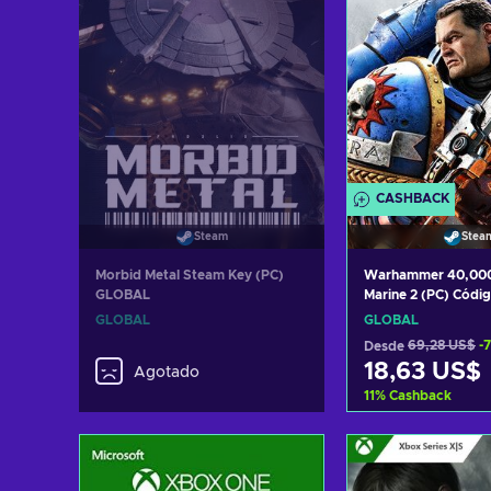
CASHBACK
Stea
Steam
Warhammer 40,000
Morbid Metal Steam Key (PC)
Marine 2 (PC) Códi
GLOBAL
GLOBAL
GLOBAL
GLOBAL
Desde
69,28 US$
-
18,63 US$
Agotado
11
%
Cashback
Añadir al c
Ver ofer