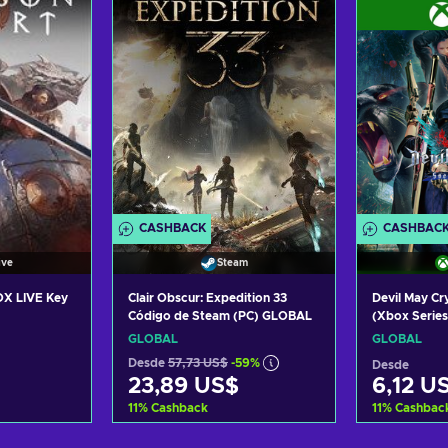
tas
Ver ofertas
Ve
CASHBACK
CASHBAC
ive
Steam
OX LIVE Key
Clair Obscur: Expedition 33
Devil May Cry
Código de Steam (PC) GLOBAL
(Xbox Serie
Key GLOBAL
GLOBAL
GLOBAL
Desde
57,73 US$
-59%
Desde
23,89 US$
6,12 U
11
%
Cashback
11
%
Cashbac