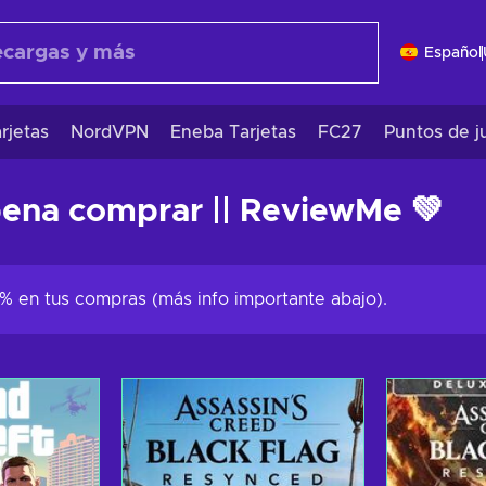
Español
rjetas
NordVPN
Eneba Tarjetas
FC27
Puntos de j
pena comprar || ReviewMe 💚
% en tus compras (más info importante abajo).