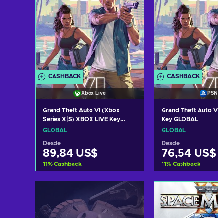
CASHBACK
CASHBACK
Xbox Live
PSN
Grand Theft Auto VI (Xbox
Grand Theft Auto V
Series X|S) XBOX LIVE Key
Key GLOBAL
GLOBAL
GLOBAL
GLOBAL
Desde
Desde
89,84 US$
76,54 US$
11
%
Cashback
11
%
Cashback
Añadir al carrito
Añadir al c
Ver ofertas
Ver ofer