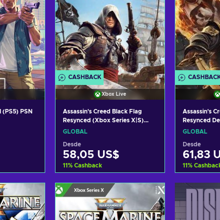
CASHBACK
CASHBAC
Xbox Live
I (PS5) PSN
Assassin's Creed Black Flag
Assassin's C
Resynced (Xbox Series X|S)
Resynced De
XBOX LIVE Key GLOBAL
Series X|S)
GLOBAL
GLOBAL
GLOBAL
Desde
Desde
58,05 US$
61,83 
11
%
Cashback
11
%
Cashbac
arrito
Añadir al carrito
Añadi
tas
Ver ofertas
Ve