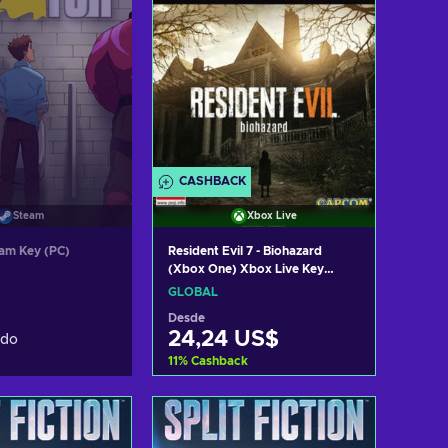
CASHBACK
Xbox Live
Steam
Resident Evil 7 - Biohazard
am Key (PC)
(Xbox One) Xbox Live Key
GLOBAL
GLOBAL
Desde
24,24 US$
ado
11
%
Cashback
Añadir al carrito
Ver ofertas