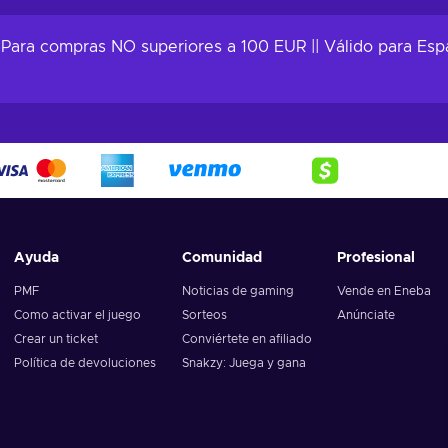
arrito
Añadir al carrito
Añadi
tas
Ver ofertas
Ve
| Para compras NO superiores a 100 EUR || Válido para Espa
Ayuda
Comunidad
Profesional
PMF
Noticias de gaming
Vende en Eneba
Como activar el juego
Sorteos
Anúnciate
Crear un ticket
Conviértete en afiliado
Política de devoluciones
Snakzy: Juega y gana