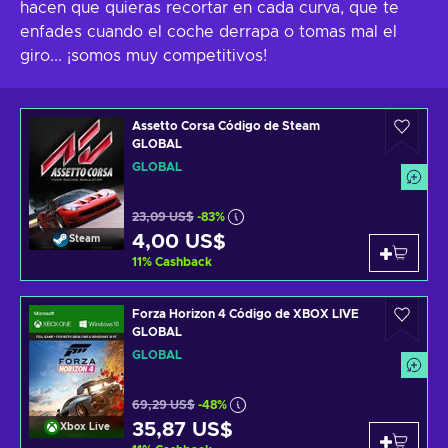
hacen que quieras recortar en cada curva, que te
enfades cuando el coche derrapa o tomas mal el
giro... ¡somos muy competitivos!
Assetto Corsa Código de Steam
GLOBAL
GLOBAL
23,09 US$
-83%
4,00 US$
Steam
11
%
Cashback
Forza Horizon 4 Código de XBOX LIVE
GLOBAL
GLOBAL
69,29 US$
-48%
35,87 US$
Xbox Live