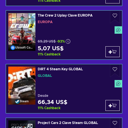
11
%
Cashback
The Crew 2 Uplay Clave EUROPA
EUROPA
69,29 US$
-93%
5,07 US$
Ubisoft Connect
11
%
Cashback
DiRT 4 Steam Key GLOBAL
GLOBAL
Desde
66,34 US$
Steam
11
%
Cashback
Project Cars 2 Clave Steam GLOBAL