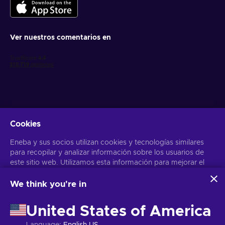
Ver nuestros comentarios en
Cookies
Obtén ofertas personalizadas de videojuegos
Eneba y sus socios utilizan cookies y tecnologías similares
Suscribirse
para recopilar y analizar información sobre los usuarios de
Puedes darte de baja en cualquier momento. Visita el apartado
este sitio web. Utilizamos esta información para mejorar el
Aviso
de Privacidad
para más información
contenido, la publicidad y otros servicios del sitio. Tus datos
personales también pueden emplearse para personalizar los
We think you're in
anuncios que ves.
Español
USD
Al hacer clic en «Aceptar todo», das tu consentimiento para
United States of America
que Eneba y sus socios utilicen estas tecnologías. Puedes
ajustar tu consentimiento haciendo clic en «Personalizar»
Language
:
English US