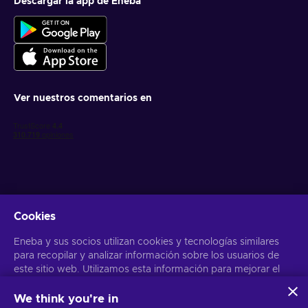
Descargar la app de Eneba
Ver nuestros comentarios en
Cookies
Obtén ofertas personalizadas de videojuegos
Eneba y sus socios utilizan cookies y tecnologías similares
Suscribirse
para recopilar y analizar información sobre los usuarios de
Puedes darte de baja en cualquier momento. Visita el apartado
este sitio web. Utilizamos esta información para mejorar el
Aviso
de Privacidad
para más información
contenido, la publicidad y otros servicios del sitio. Tus datos
personales también pueden emplearse para personalizar los
We think you're in