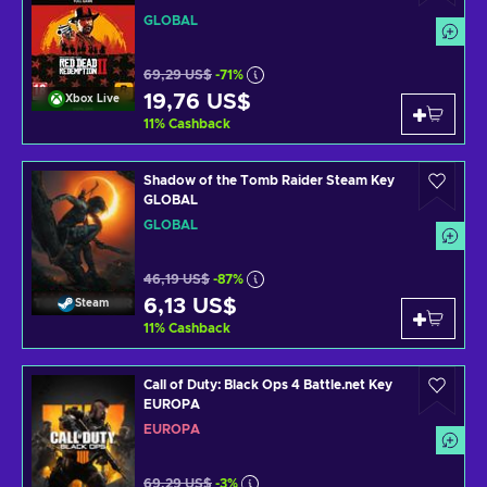
GLOBAL
69,29 US$
-71%
19,76 US$
Xbox Live
11
%
Cashback
Shadow of the Tomb Raider Steam Key
GLOBAL
GLOBAL
46,19 US$
-87%
6,13 US$
Steam
11
%
Cashback
Call of Duty: Black Ops 4 Battle.net Key
EUROPA
EUROPA
69,29 US$
-3%