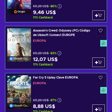
69,29 US$
-86%
9,46 US$
Origin
11
%
Cashback
Assassin's Creed: Odyssey (PC) Código
de Ubisoft Connect EUROPE
EUROPA
69,29 US$
-83%
12,07 US$
Ubisoft Connect
11
%
Cashback
Far Cry 5 Uplay Clave EUROPA
EUROPA
69,29 US$
-87%
8,88 US$
Ubisoft Connect
11
%
Cashback