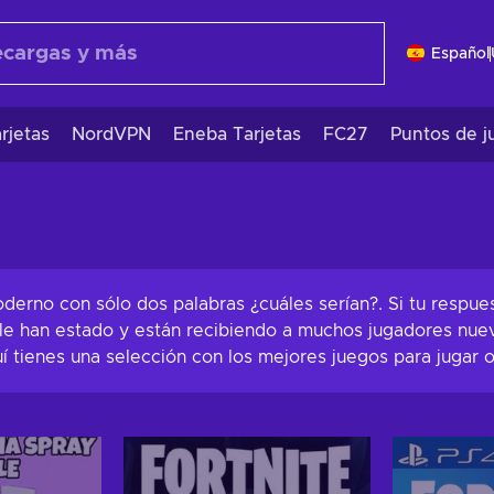
Español
rjetas
NordVPN
Eneba Tarjetas
FC27
Puntos de j
oderno con sólo dos palabras ¿cuáles serían?. Si tu respues
ale han estado y están recibiendo a muchos jugadores nue
í tienes una selección con los mejores juegos para jugar o