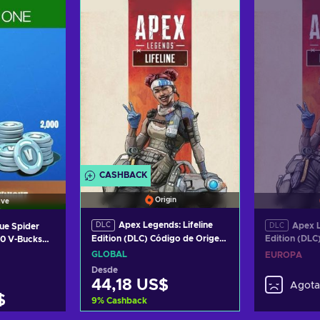
Ver ofertas
Ve
CASHBACK
Origin
ive
Apex Legends: Lifeline
Apex L
DLC
gue Spider
DLC
Edition (DLC) Código de Origen
Edition (DLC
00 V-Bucks
GLOBAL
EUROPE
ve GLOBAL
GLOBAL
EUROPA
Desde
44,18 US$
Agot
$
9
%
Cashback