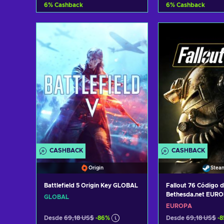
6
%
Cashback
6
%
Cashback
Añadir al carrito
Añadir al c
Ver ofertas
Ver ofer
CASHBACK
CASHBACK
Origin
Stea
Battlefield 5 Origin Key GLOBAL
Fallout 76 Código 
Bethesda.net EUR
GLOBAL
EUROPA
Desde
69,18 US$
-86%
Desde
69,18 US$
-