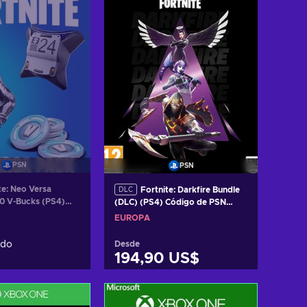
PSN
PSN
te: Neo Versa
Fortnite: Darkfire Bundle
DLC
0 V-Bucks (PS4)
(DLC) (PS4) Código de PSN
PSN EUROPE
EUROPE
EUROPA
ado
Desde
194,90 US$
Añadir al carrito