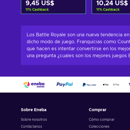
9,45 US$
10,24 US$
11
%
Cashback
11
%
Cashback
Añadir al carrito
Añadir al c
Ver ofertas
Ver ofer
Los Battle Royale son una nueva tendencia en 
dicho modo de juego. Franquicias como Count
que hacen es intentar convertirse en los mej
una pregunta ¿cuales son los mejores juegos 
Sobre Eneba
Comprar
Sobre nosotros
Cómo comprar
Contáctanos
Colecciones