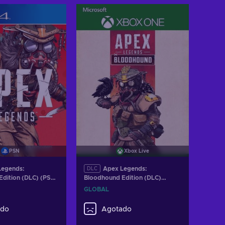
PSN
Xbox Live
Legends:
Apex Legends:
DLC
dition (DLC) (PS4)
Bloodhound Edition (DLC)
ROPE
Código de (Xbox One) Xbox
GLOBAL
Live GLOBAL
ado
Agotado