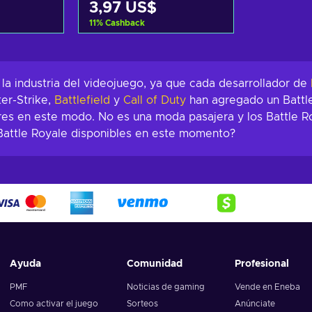
3,97 US$
11
%
Cashback
arrito
Añadir al carrito
tas
Ver ofertas
la industria del videojuego, ya que cada desarrollador de
er-Strike,
Battlefield
y
Call of Duty
han agregado un Battle
ores en este modo. No es una moda pasajera y los Battle 
Battle Royale disponibles en este momento?
Ayuda
Comunidad
Profesional
PMF
Noticias de gaming
Vende en Eneba
Como activar el juego
Sorteos
Anúnciate