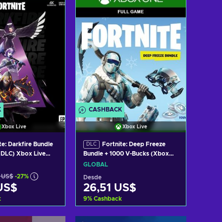
Ver ofertas
K
CASHBACK
Xbox Live
Xbox Live
te: Darkfire Bundle
Fortnite: Deep Freeze
DLC
(DLC) Xbox Live
Bundle + 1000 V-Bucks (Xbox
PA
One) Xbox Live Key GLOBAL
GLOBAL
 US$
-27%
Desde
US$
26,51 US$
k
9
%
Cashback
r al carrito
Añadir al carrito