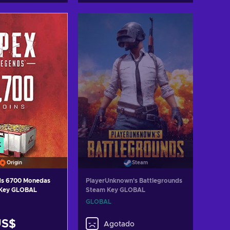
K
Origin
Steam
ds 6700 Monedas
PlayerUnknown's Battlegrounds
 Key GLOBAL
Steam Key GLOBAL
GLOBAL
US$
Agotado