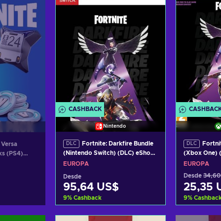
CASHBACK
CASHBAC
Nintendo
Fortnite: Darkfire Bundle
Fortni
 Versa
DLC
DLC
(Nintendo Switch) (DLC) eShop
(Xbox One) 
ks (PS4)
Clave EUROPA
Clave EURO
ROPE
EUROPA
EUROPA
Desde
34,60
Desde
95,64 US$
25,35 
9
%
Cashback
9
%
Cashbac
Añadir al carrito
Añadi