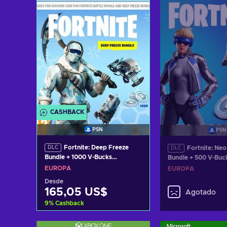
Ver ofertas
CASHBACK
PSN
PSN
Fortnite: Deep Freeze
Fortnite: Neo
DLC
DLC
Bundle + 1000 V-Bucks
Bundle + 500 V-Buc
(PS4/PS5) PSN Key EUROPE
Código de PSN EU
EUROPA
EUROPA
Desde
165,05 US$
Agotado
9
%
Cashback
Añadir al carrito