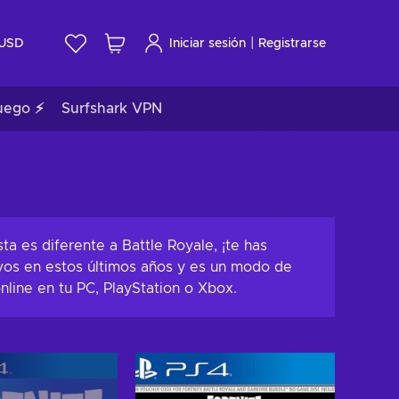
|
USD
Iniciar sesión
Registrarse
uego ⚡
Surfshark VPN
ta es diferente a Battle Royale, ¡te has
vos en estos últimos años y es un modo de
nline en tu PC, PlayStation o Xbox.