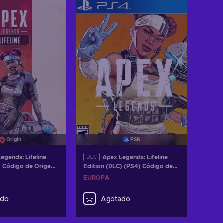
r ofertas
Ver ofertas
Origin
PSN
egends: Lifeline
Apex Legends: Lifeline
DLC
) Código de Origen
Edition (DLC) (PS4) Código de
PSN EUROPE
EUROPA
ado
Agotado