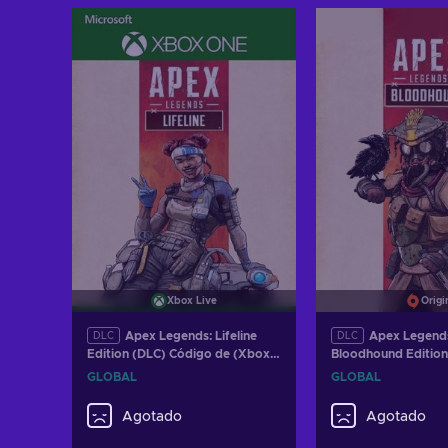
Añadir al carrito
Añadir al c
Ver ofertas
Ver ofer
Xbox Live
Origi
Apex Legends: Lifeline
Apex Legend
DLC
DLC
Edition (DLC) Código de (Xbox
Bloodhound Edition
One) Xbox Live GLOBAL
Código de Origin 
GLOBAL
GLOBAL
Agotado
Agotado