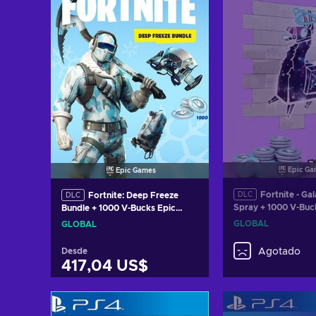
Epic Ga
Epic Games
Fortnite - G
Fortnite: Deep Freeze
DLC
DLC
Spray + 1000 V-Buc
Bundle + 1000 V-Bucks Epic
Games Key GLOBA
Games Key GLOBAL
GLOBAL
GLOBAL
Desde
Agotado
417,04 US$
Añadir al carrito