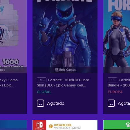
mes
Epic Games
alaxy LLama
Fortnite - HONOR Guard
Fortni
DLC
DLC
ks Epic
Skin (DLC) Epic Games Key
Bundle + 200
L
GLOBAL
Código de 
GLOBAL
EUROPA
Agotado
Agot