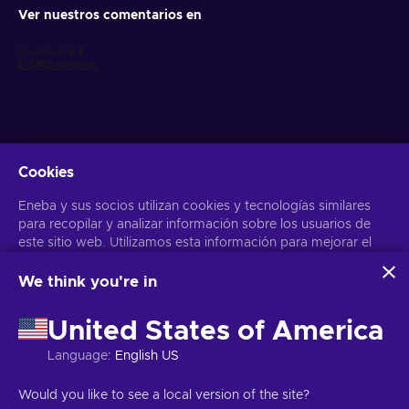
Ver nuestros comentarios en
Cookies
Obtén ofertas personalizadas de videojuegos
Eneba y sus socios utilizan cookies y tecnologías similares
Suscribirse
para recopilar y analizar información sobre los usuarios de
este sitio web. Utilizamos esta información para mejorar el
Puedes darte de baja en cualquier momento. Visita el apartado
Aviso
de Privacidad
para más información
contenido, la publicidad y otros servicios del sitio. Tus datos
personales también pueden emplearse para personalizar los
We think you're in
anuncios que ves.
Español
USD
Al hacer clic en «Aceptar todo», das tu consentimiento para
United States of America
que Eneba y sus socios utilicen estas tecnologías. Puedes
ajustar tu consentimiento haciendo clic en «Personalizar»
Language
:
English US
. Para obtener más información sobre cómo Google utiliza
tus datos, consulta la
Seguridad y Privacidad de Google
Copyright © 2026 Eneba. Todos los derechos reservados.
SA “Helis
Would you like to see a local version of the site?
Business
.