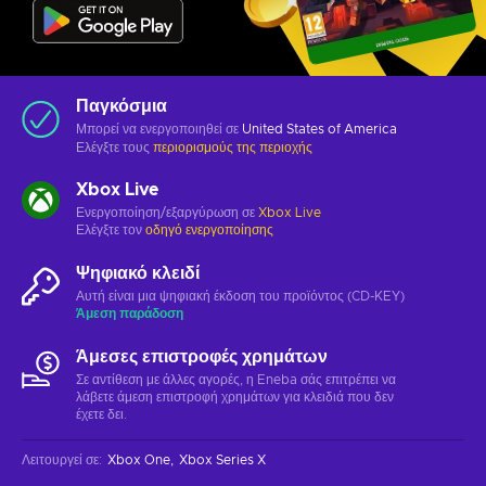
Παγκόσμια
Μπορεί να ενεργοποιηθεί σε
United States of America
Ελέγξτε τους
περιορισμούς της περιοχής
Xbox Live
Ενεργοποίηση/εξαργύρωση σε
Xbox Live
Ελέγξτε τον
οδηγό ενεργοποίησης
Ψηφιακό κλειδί
Αυτή είναι μια ψηφιακή έκδοση του προϊόντος (CD-KEY)
Άμεση παράδοση
Άμεσες επιστροφές χρημάτων
Σε αντίθεση με άλλες αγορές, η Eneba σάς επιτρέπει να
λάβετε άμεση επιστροφή χρημάτων για κλειδιά που δεν
έχετε δει.
Λειτουργεί σε
:
Xbox One
Xbox Series X