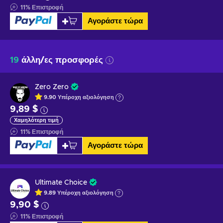
11
%
Επιστροφή
Αγοράστε τώρα
19
άλλη/ες προσφορές
Zero Zero
9.90
Υπέροχη
αξιολόγηση
9,89 $
Χαμηλότερη τιμή
11
%
Επιστροφή
Αγοράστε τώρα
Ultimate Choice
9.89
Υπέροχη
αξιολόγηση
9,90 $
11
%
Επιστροφή