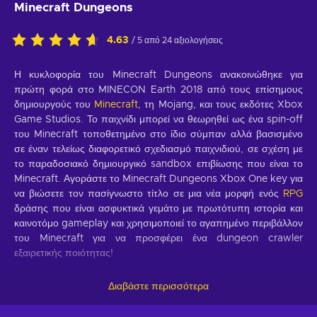
Minecraft Dungeons
4.63
/ 5 από 24 αξιολογήσεις
Η κυκλοφορία του Minecraft Dungeons ανακοινώθηκε για
πρώτη φορά στο MINECON Earth 2018 από τους επίσημους
δημιουργούς του
Minecraft
, τη Mojang, και τους εκδότες Xbox
Game Studios. Το παιχνίδι μπορεί να θεωρηθεί ως ένα spin-off
του Minecraft τοποθετημένο στο ίδιο σύμπαν αλλά βασισμένο
σε έναν τελείως διαφορετικό σχεδιασμό παιχνιδιού, σε σχέση με
το παραδοσιακό δημιουργικό sandbox επιβίωσης που είναι το
Minecraft. Αγοράστε το Minecraft Dungeons Xbox One key για
να βιώσετε τον πασίγνωστο τίτλο σε μια νέα μορφή ενός
RPG
δράσης που είναι ασφυκτικά γεμάτο με πρωτότυπη ιστορία και
καινοτόμο gameplay και χρησιμοποιεί το αγαπημένο περιβάλλον
του Minecraft για να προσφέρει ένα dungeon crawler
εξαιρετικής ποιότητας!
Ζήστε το Minecraft με έναν ολοκαίνουριο τρόπο!
Διαβάστε περισσότερα
Σε αντίθεση με το βασικό παιχνίδι Minecraft, το gameplay του