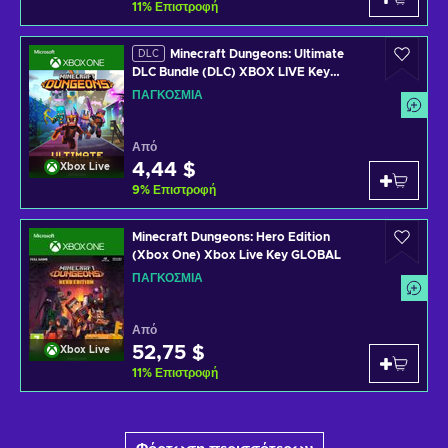
11
%
Επιστροφή
Minecraft Dungeons: Ultimate
DLC
DLC Bundle (DLC) XBOX LIVE Key
GLOBAL
ΠΑΓΚΌΣΜΙΑ
Από
4,44 $
Xbox Live
9
%
Επιστροφή
Minecraft Dungeons: Hero Edition
(Xbox One) Xbox Live Key GLOBAL
ΠΑΓΚΌΣΜΙΑ
Από
52,75 $
Xbox Live
11
%
Επιστροφή