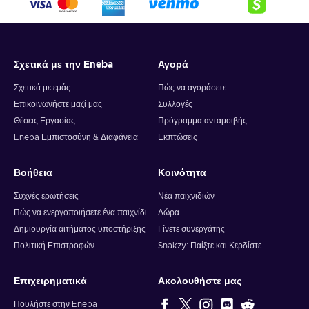
enchantments και να αποκτούν ξεχωριστές ικανότητες που σας
επιτρέπουν να πειραματίζεστε με διαφορετικά στιλ παιχνιδιού.
Έχει το Minecraft Dungeons co-op mode;
Σχετικά με την Eneba
Αγορά
Στη μάχη ενάντια στον κακόβουλο Arch-Illinger και στο στρατό
Σχετικά με εμάς
Πώς να αγοράσετε
του από τέρατα, μπορείτε να έχετε τη συντροφιά άλλων τριών
παικτών. Το co-op mode του Minecraft Dungeons επιτρέπει σε
Επικοινωνήστε μαζί μας
Συλλογές
4 ανθρώπους να πολεμήσουν ο ένας δίπλα στον άλλον, είτε
Θέσεις Εργασίας
Πρόγραμμα ανταμοιβής
τοπικά είτε online. Αγοράστε το Minecraft Dungeons Xbox One
Eneba Εμπιστοσύνη & Διαφάνεια
Εκπτώσεις
key και δείτε διαφορετικούς συνδυασμούς από παίκτες εν
δράση! Χρησιμοποιήστε αντικείμενα και όπλα για να
Βοήθεια
Κοινότητα
ανταπεξέλθετε τις αδυναμίες των φίλων σας, διαλύστε ορδές
εχθρών, εξερευνήστε τα dungeons, συλλέξτε πλούσιες
Συχνές ερωτήσεις
Νέα παιχνιδιών
ανταμοιβές και γίνετε όλοι δυνατότεροι μαζί!
Πώς να ενεργοποιήσετε ένα παιχνίδι
Δώρα
Δημιουργία αιτήματος υποστήριξης
Γίνετε συνεργάτης
Πολιτική Επιστροφών
Snakzy: Παίξτε και Κερδίστε
Επιχειρηματικά
Ακολουθήστε μας
Πουλήστε στην Eneba