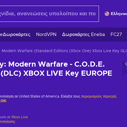
Ελληνικ
eΔωροκάρτες
NordVPN
Δωροκάρτες Eneba
FC27
y: Modern Warfare (Standard Edition) (Xbox One) Xbox Live Key G
ty: Modern Warfare - C.O.D.E.
k (DLC) XBOX LIVE Key EUROPE
ργοποίηση σε United States of America. Ελέγξτε τους
περιορισμούς περιοχής
 σας
ρωση σε
Xbox Live
γοποίησης