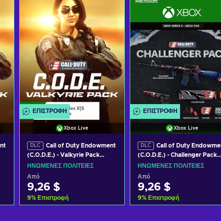
ΕΠΙΣΤΡΟΦΉ
ΕΠΙΣΤΡΟΦΉ
Xbox Live
Xbox Live
nt
Call of Duty Endowment
Call of Duty Endowme
DLC
DLC
(C.O.D.E.) - Valkyrie Pack
(C.O.D.E.) - Challenger Pack
AL
(DLC) XBOX LIVE Key UNITED
(DLC) XBOX LIVE Key UNIT
ΗΝΩΜΈΝΕΣ ΠΟΛΙΤΕΊΕΣ
ΗΝΩΜΈΝΕΣ ΠΟΛΙΤΕΊΕΣ
STATES
STATES
Από
Από
9,26 $
9,26 $
9
%
Επιστροφή
9
%
Επιστροφή
Προσθήκη στο καλάθι
Προσθήκη στο καλάθι