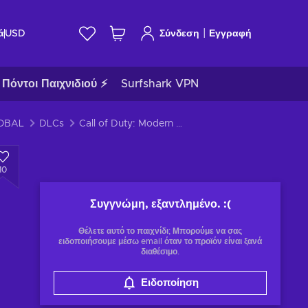
|
ά
USD
Σύνδεση
Εγγραφή
Πόντοι Παιχνιδιού ⚡
Surfshark VPN
LOBAL
DLCs
Call of Duty: Modern Warfare - C.O.D.E. Fearless Pack (DLC) XBOX LIVE Key EUROPE
10
Συγγνώμη, εξαντλημένο.
:(
Θέλετε αυτό το παιχνίδι; Μπορούμε να σας
ειδοποιήσουμε μέσω email όταν το προϊόν είναι ξανά
διαθέσιμο.
Ειδοποίηση