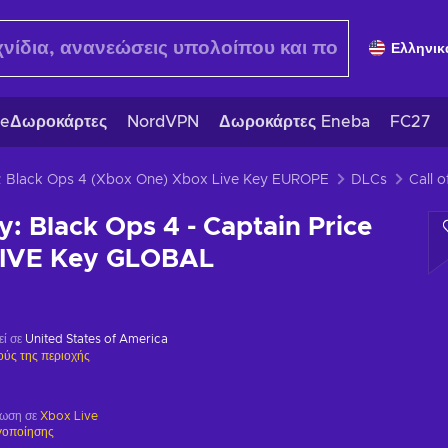
Ελληνικ
eΔωροκάρτες
NordVPN
Δωροκάρτες Eneba
FC27
y: Black Ops 4 (Xbox One) Xbox Live Key EUROPE
DLCs
ty: Black Ops 4 - Captain Price
LIVE Key GLOBAL
εί σε
United States of America
ούς της περιοχής
ρωση σε
Xbox Live
γοποίησης