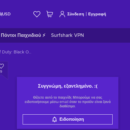
|
ά
USD
Σύνδεση
Εγγραφή
Πόντοι Παιχνιδιού ⚡
Surfshark VPN
Call of Duty: Black Ops 4 - Captain Price (DLC) XBOX LIVE Key GLOBAL
9
Συγγνώμη, εξαντλημένο.
:(
Θέλετε αυτό το παιχνίδι; Μπορούμε να σας
ειδοποιήσουμε μέσω email όταν το προϊόν είναι ξανά
διαθέσιμο.
Ειδοποίηση