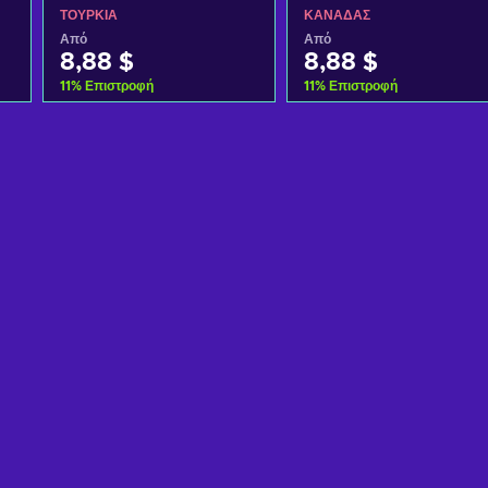
ΤΟΥΡΚΊΑ
ΚΑΝΑΔΆΣ
Από
Από
8,88 $
8,88 $
11
%
Επιστροφή
11
%
Επιστροφή
Προσθήκη στο καλάθι
Προσθήκη στο καλάθι
Δείτε προσφορές
Δείτε προσφορές