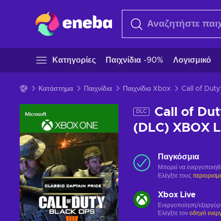
Κατηγορίες
Παιχνίδια -90%
Λογισμικό
Κατάστημα
Παιχνίδια
Παιχνίδια Xbox
Call of Dut
Call of Du
DLC
(DLC) XBOX 
Παγκόσμια
Μπορεί να ενεργοποιηθ
Ελέγξτε τους
περιορισμ
Xbox Live
Ενεργοποίηση/εξαργύ
Ελέγξτε τον
οδηγό ενερ