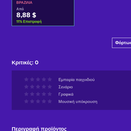
ΒΡΑΖΙΛΊΑ
Από
8,88 $
11
%
Επιστροφή
Προσθήκη στο καλάθι
Φόρτωσ
Δείτε προσφορές
Κριτικές
:
0
Εμπειρία παιχνιδιού
Σενάριο
Γραφικά
Μουσική υπόκρουση
Περιγραφή προϊόντος