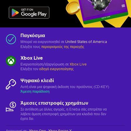
Παγκόσμια
Μπορεί να ενεργοποιηθεί σε
United States of America
Ελέγξτε τους
περιορισμούς της περιοχής
Xbox Live
Ενεργοποίηση/εξαργύρωση σε
Xbox Live
Ελέγξτε τον
οδηγό ενεργοποίησης
Ψηφιακό κλειδί
Αυτή είναι μια ψηφιακή έκδοση του προϊόντος (CD-KEY)
Άμεση παράδοση
Άμεσες επιστροφές χρημάτων
Σε αντίθεση με άλλες αγορές, η Eneba σάς επιτρέπει να
λάβετε άμεση επιστροφή χρημάτων για κλειδιά που δεν
έχετε δει.
Λειτουργεί σε
:
Xbox One
Xbox Series X