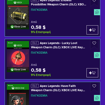
Apex Legends: Endless
DLC
Possibilites Weapon Charm (DLC) XBOX
LIVE Key GLOBAL
ΠΑΓΚΌΣΜΙΑ
Από
0,58 $
Xbox Live
9
%
Επιστροφή
Apex Legends - Lucky Loot
DLC
Weapon Charm (DLC) XBOX LIVE Key
GLOBAL
ΠΑΓΚΌΣΜΙΑ
Από
0,58 $
Xbox Live
9
%
Επιστροφή
Apex Legends: Have Faith
DLC
Weapon Charm (DLC) XBOX LIVE Key
GLOBAL
ΠΑΓΚΌΣΜΙΑ