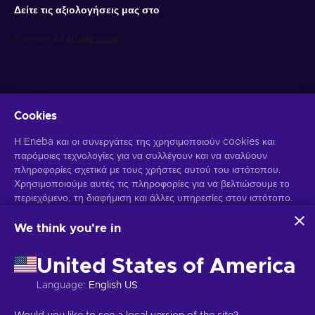
Δείτε τις αξιολογήσεις μας στο
Cookies
Λάβετε προσωποποιημένες προσφορές για παιχνίδια
Η Eneba και οι συνεργάτες της χρησιμοποιούν cookies και
παρόμοιες τεχνολογίες για να συλλέγουν και να αναλύουν
Γραφτείτε συνδρομητής
πληροφορίες σχετικά με τους χρήστες αυτού του ιστότοπου.
Χρησιμοποιούμε αυτές τις πληροφορίες για να βελτιώσουμε το
Μπορείτε να απεγγραφείτε οποιαδήποτε στιγμή. Επισκεφθείτε την
περιεχόμενο, τη διαφήμιση και άλλες υπηρεσίες στον ιστότοπο.
Ειδοποίηση Απορρήτου
για περισσότερες πληροφορίες.
Τα προσωπικά σας δεδομένα ενδέχεται επίσης να
χρησιμοποιηθούν για την εξατομίκευση διαφημίσεων.
We think you're in
Κάνοντας κλικ στο "Αποδοχή όλων", συναινείτε στη χρήση
Ελληνικά
USD
αυτών των τεχνολογιών από την Eneba και τους συνεργάτες
United States of America
της. Μπορείτε να προσαρμόσετε τη συγκατάθεσή σας κάνοντας
κλικ στην επιλογή "Προσαρμογή".
Language
:
English US
Για περισσότερες πληροφορίες σχετικά με τον τρόπο με τον
Πνευματικά δικαιώματα © 2026 Eneba. Όλα τα δικαιώματα διατηρούνται.
οποίο η Google χρησιμοποιεί τα δεδομένα σας, ανατρέξτε στην
JSC "Play Helis", οδός Gyneju 4-333, Βίλνιους, Δημοκρατία της