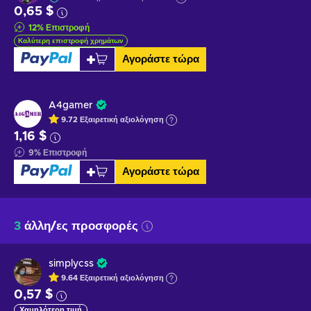
0,65 $
12
%
Επιστροφή
Καλύτερη επιστροφή χρημάτων
Αγοράστε τώρα
A4gamer
9.72
Εξαιρετική
αξιολόγηση
1,16 $
9
%
Επιστροφή
Αγοράστε τώρα
3
άλλη/ες προσφορές
simplycss
9.64
Εξαιρετική
αξιολόγηση
0,57 $
Χαμηλότερη τιμή