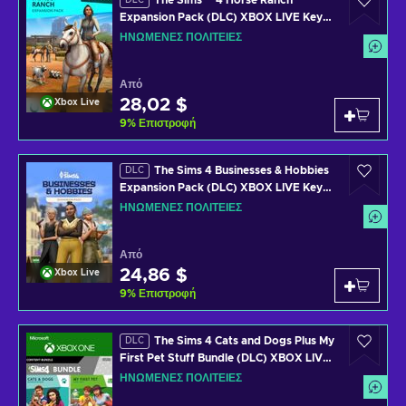
The Sims™ 4 Horse Ranch
DLC
Expansion Pack (DLC) XBOX LIVE Key
UNITED STATES
ΗΝΩΜΈΝΕΣ ΠΟΛΙΤΕΊΕΣ
Από
28,02 $
Xbox Live
9
%
Επιστροφή
The Sims 4 Businesses & Hobbies
DLC
Expansion Pack (DLC) XBOX LIVE Key
UNITED STATES
ΗΝΩΜΈΝΕΣ ΠΟΛΙΤΕΊΕΣ
Από
24,86 $
Xbox Live
9
%
Επιστροφή
The Sims 4 Cats and Dogs Plus My
DLC
First Pet Stuff Bundle (DLC) XBOX LIVE
Key UNITED STATES
ΗΝΩΜΈΝΕΣ ΠΟΛΙΤΕΊΕΣ