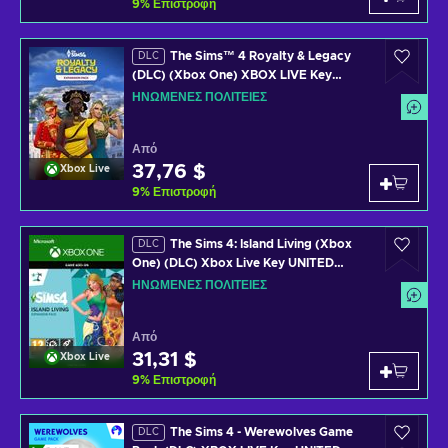
9
%
Επιστροφή
The Sims™ 4 Royalty & Legacy
DLC
(DLC) (Xbox One) XBOX LIVE Key
UNITED STATES
ΗΝΩΜΈΝΕΣ ΠΟΛΙΤΕΊΕΣ
Από
37,76 $
Xbox Live
9
%
Επιστροφή
The Sims 4: Island Living (Xbox
DLC
One) (DLC) Xbox Live Key UNITED
STATES
ΗΝΩΜΈΝΕΣ ΠΟΛΙΤΕΊΕΣ
Από
31,31 $
Xbox Live
9
%
Επιστροφή
The Sims 4 - Werewolves Game
DLC