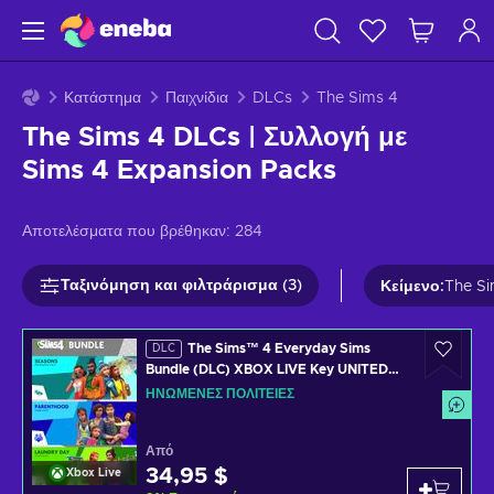
Κατάστημα
Παιχνίδια
DLCs
The Sims 4
The Sims 4 DLCs | Συλλογή με
Sims 4 Expansion Packs
Αποτελέσματα που βρέθηκαν:
284
Ταξινόμηση και φιλτράρισμα (3)
Κείμενο
:
The Si
The Sims™ 4 Everyday Sims
DLC
Bundle (DLC) XBOX LIVE Key UNITED
STATES
ΗΝΩΜΈΝΕΣ ΠΟΛΙΤΕΊΕΣ
Από
34,95 $
Xbox Live