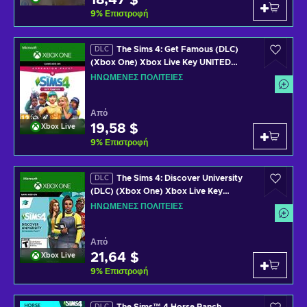
18,47 $
9
%
Επιστροφή
The Sims 4: Get Famous (DLC)
DLC
(Xbox One) Xbox Live Key UNITED
STATES
ΗΝΩΜΈΝΕΣ ΠΟΛΙΤΕΊΕΣ
Από
19,58 $
Xbox Live
9
%
Επιστροφή
The Sims 4: Discover University
DLC
(DLC) (Xbox One) Xbox Live Key
UNITED STATES
ΗΝΩΜΈΝΕΣ ΠΟΛΙΤΕΊΕΣ
Από
21,64 $
Xbox Live
9
%
Επιστροφή