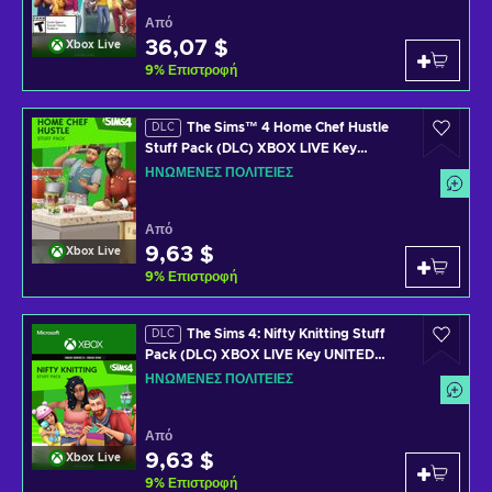
Από
36,07 $
Xbox Live
9
%
Επιστροφή
The Sims™ 4 Home Chef Hustle
DLC
Stuff Pack (DLC) XBOX LIVE Key
UNITED STATES
ΗΝΩΜΈΝΕΣ ΠΟΛΙΤΕΊΕΣ
Από
9,63 $
Xbox Live
9
%
Επιστροφή
The Sims 4: Nifty Knitting Stuff
DLC
Pack (DLC) XBOX LIVE Key UNITED
STATES
ΗΝΩΜΈΝΕΣ ΠΟΛΙΤΕΊΕΣ
Από
9,63 $
Xbox Live
9
%
Επιστροφή