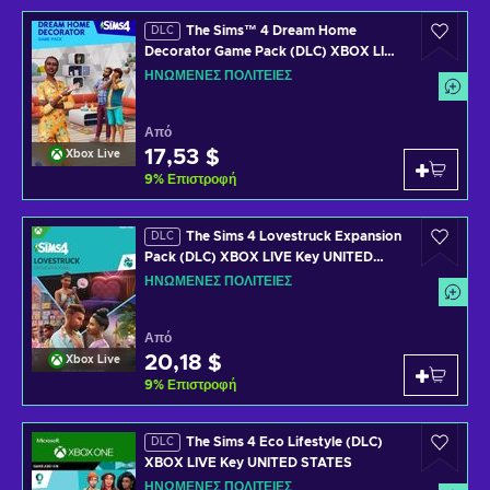
The Sims™ 4 Dream Home
DLC
Decorator Game Pack (DLC) XBOX LIVE
Key UNITED STATES
ΗΝΩΜΈΝΕΣ ΠΟΛΙΤΕΊΕΣ
Από
17,53 $
Xbox Live
9
%
Επιστροφή
The Sims 4 Lovestruck Expansion
DLC
Pack (DLC) XBOX LIVE Key UNITED
STATES
ΗΝΩΜΈΝΕΣ ΠΟΛΙΤΕΊΕΣ
Από
20,18 $
Xbox Live
9
%
Επιστροφή
The Sims 4 Eco Lifestyle (DLC)
DLC
XBOX LIVE Key UNITED STATES
ΗΝΩΜΈΝΕΣ ΠΟΛΙΤΕΊΕΣ