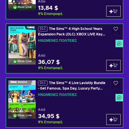
Από
13,84 $
Xbox Live
9
%
Επιστροφή
The Sims™ 4 High School Years
DLC
Expansion Pack (DLC) XBOX LIVE Key
UNITED STATES
ΗΝΩΜΈΝΕΣ ΠΟΛΙΤΕΊΕΣ
Από
36,07 $
Xbox Live
9
%
Επιστροφή
The Sims™ 4 Live Lavishly Bundle
DLC
- Get Famous, Spa Day, Luxury Party
Stuff, Movie Hangout Stuff (DLC) XBOX
ΗΝΩΜΈΝΕΣ ΠΟΛΙΤΕΊΕΣ
LIVE Key UNITED STATES
Από
34,95 $
Xbox Live
9
%
Επιστροφή