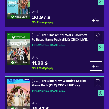
Από
20,97 $
Xbox Live
9
%
Επιστροφή
The Sims 4: Star Wars - Journey
DLC
to Batuu Game Pack (DLC) XBOX LIVE
Key UNITED STATES
ΗΝΩΜΈΝΕΣ ΠΟΛΙΤΕΊΕΣ
Από
11,88 $
Xbox Live
9
%
Επιστροφή
The Sims 4 My Wedding Stories
DLC
Game Pack (DLC) XBOX LIVE Key
UNITED STATES
ΗΝΩΜΈΝΕΣ ΠΟΛΙΤΕΊΕΣ
Από
Xbox Live