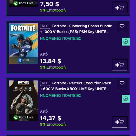
7,50 $
Xbox Live
9
%
Επιστροφή
Fortnite - Flowering Chaos Bundle
DLC
+ 1000 V-Bucks (PS5) PSN Key UNITED
STATES
ΗΝΩΜΈΝΕΣ ΠΟΛΙΤΕΊΕΣ
Από
13,84 $
PSN
9
%
Επιστροφή
Fortnite - Perfect Execution Pack
DLC
+ 600 V-Bucks XBOX LIVE Key UNITED
STATES
ΗΝΩΜΈΝΕΣ ΠΟΛΙΤΕΊΕΣ
Από
14,37 $
Xbox Live
9
%
Επιστροφή