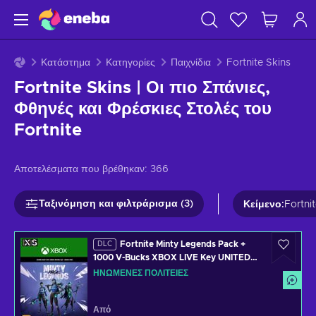
Κατάστημα
Κατηγορίες
Παιχνίδια
Fortnite Skins
Fortnite Skins | Οι πιο Σπάνιες,
Φθηνές και Φρέσκιες Στολές του
Fortnite
Αποτελέσματα που βρέθηκαν:
366
Ταξινόμηση και φιλτράρισμα (3)
Κείμενο
:
Fortni
Fortnite Minty Legends Pack +
DLC
1000 V-Bucks XBOX LIVE Key UNITED
STATES
ΗΝΩΜΈΝΕΣ ΠΟΛΙΤΕΊΕΣ
Από