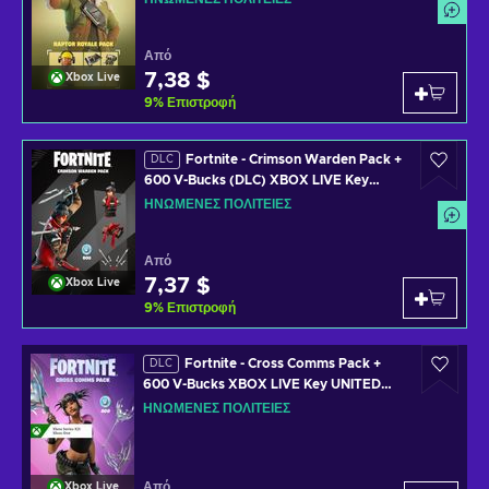
Από
7,38 $
Xbox Live
9
%
Επιστροφή
Fortnite - Crimson Warden Pack +
DLC
600 V-Bucks (DLC) XBOX LIVE Key
UNITED STATES
ΗΝΩΜΈΝΕΣ ΠΟΛΙΤΕΊΕΣ
Από
7,37 $
Xbox Live
9
%
Επιστροφή
Fortnite - Cross Comms Pack +
DLC
600 V-Bucks XBOX LIVE Key UNITED
STATES
ΗΝΩΜΈΝΕΣ ΠΟΛΙΤΕΊΕΣ
Από
Xbox Live