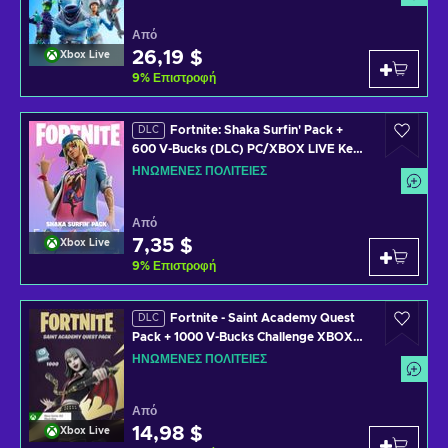
Από
26,19 $
Xbox Live
9
%
Επιστροφή
Fortnite: Shaka Surfin' Pack +
DLC
600 V-Bucks (DLC) PC/XBOX LIVE Key
UNITED STATES
ΗΝΩΜΈΝΕΣ ΠΟΛΙΤΕΊΕΣ
Από
7,35 $
Xbox Live
9
%
Επιστροφή
Fortnite - Saint Academy Quest
DLC
Pack + 1000 V-Bucks Challenge XBOX
LIVE Key UNITED STATES
ΗΝΩΜΈΝΕΣ ΠΟΛΙΤΕΊΕΣ
Από
14,98 $
Xbox Live