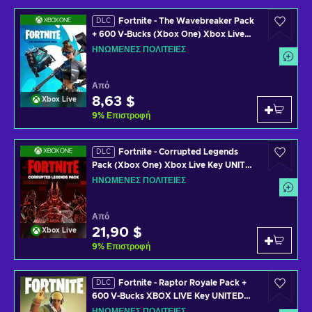
Fortnite - The Wavebreaker Pack
DLC
+ 600 V-Bucks (Xbox One) Xbox Live
Key UNITED STATES
ΗΝΩΜΈΝΕΣ ΠΟΛΙΤΕΊΕΣ
Από
8,63 $
Xbox Live
9
%
Επιστροφή
Fortnite - Corrupted Legends
DLC
Pack (Xbox One) Xbox Live Key UNITED
STATES
ΗΝΩΜΈΝΕΣ ΠΟΛΙΤΕΊΕΣ
Από
21,90 $
Xbox Live
9
%
Επιστροφή
Fortnite - Raptor Royale Pack +
DLC
600 V-Bucks XBOX LIVE Key UNITED
STATES
ΗΝΩΜΈΝΕΣ ΠΟΛΙΤΕΊΕΣ