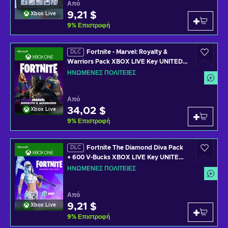
Από
9,21 $
Xbox Live
9
%
Επιστροφή
Fortnite - Marvel: Royalty &
DLC
Warriors Pack XBOX LIVE Key UNITED
STATES
ΗΝΩΜΈΝΕΣ ΠΟΛΙΤΕΊΕΣ
Από
34,02 $
Xbox Live
9
%
Επιστροφή
Fortnite The Diamond Diva Pack
DLC
+ 600 V-Bucks XBOX LIVE Key UNITED
STATES
ΗΝΩΜΈΝΕΣ ΠΟΛΙΤΕΊΕΣ
Από
9,21 $
Xbox Live
9
%
Επιστροφή