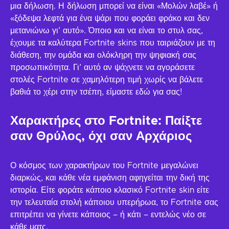
μια δήλωση. Η δήλωση μπορεί να είναι «Μολών λαβέ» ή
«ξόδεψα λεφτά για ένα ψάρι που φοράει φράκο και δεν
μετανιώνω γι’ αυτό». Όποιο και να είναι το στυλ σας,
έχουμε τα καλύτερα Fortnite skins που ταιριάζουν με τη
διάθεση, την ομάδα και ολόκληρη την ψηφιακή σας
προσωπικότητα. Γι’ αυτό αν ψάχνετε να αγοράσετε
στολές Fortnite σε χαμηλότερη τιμή χωρίς να βάλετε
βαθιά το χέρι στην τσέπη, είμαστε εδώ για σας!
Χαρακτήρες στο Fortnite: Παίξτε
σαν Θρύλος, όχι σαν Αρχάριος
Ο κόσμος των χαρακτήρων του Fortnite μεγαλώνει
διαρκώς, και κάθε νέα εμφάνιση αφηγείται την δική της
ιστορία. Είτε φοράτε κάποιο κλασικό Fortnite skin είτε
την τελευταία στολή κάποιου υπερήρωα, το Fortnite σας
επιτρέπει να γίνετε κάποιος – ή κάτι – εντελώς νέο σε
κάθε ματς.