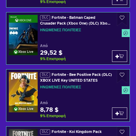
9
%
Επιστροφή
Fortnite - Batman Caped
DLC
Crusader Pack (Xbox One) (DLC) Xbox
Live Key UNITED STATES
ΗΝΩΜΈΝΕΣ ΠΟΛΙΤΕΊΕΣ
Από
29,52 $
Xbox Live
9
%
Επιστροφή
Fortnite - Bee Positive Pack (DLC)
DLC
XBOX LIVE Key UNITED STATES
ΗΝΩΜΈΝΕΣ ΠΟΛΙΤΕΊΕΣ
Από
8,78 $
Xbox Live
9
%
Επιστροφή
Fortnite - Koi Kingdom Pack
DLC