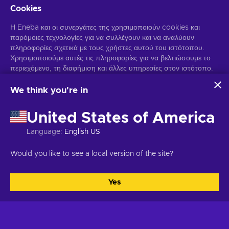
Cookies
Η Eneba και οι συνεργάτες της χρησιμοποιούν cookies και
παρόμοιες τεχνολογίες για να συλλέγουν και να αναλύουν
πληροφορίες σχετικά με τους χρήστες αυτού του ιστότοπου.
Χρησιμοποιούμε αυτές τις πληροφορίες για να βελτιώσουμε το
περιεχόμενο, τη διαφήμιση και άλλες υπηρεσίες στον ιστότοπο.
Τα προσωπικά σας δεδομένα ενδέχεται επίσης να
Λάβετε προσωποποιημένες προσφορές για παιχνίδια
χρησιμοποιηθούν για την εξατομίκευση διαφημίσεων.
We think you're in
Γραφτείτε συνδρομητής
Κάνοντας κλικ στο "Αποδοχή όλων", συναινείτε στη χρήση
αυτών των τεχνολογιών από την Eneba και τους συνεργάτες
United States of America
Μπορείτε να απεγγραφείτε οποιαδήποτε στιγμή. Επισκεφθείτε την
της. Μπορείτε να προσαρμόσετε τη συγκατάθεσή σας κάνοντας
Ειδοποίηση Απορρήτου
για περισσότερες πληροφορίες.
κλικ στην επιλογή "Προσαρμογή".
Language
:
English US
Για περισσότερες πληροφορίες σχετικά με τον τρόπο με τον
οποίο η Google χρησιμοποιεί τα δεδομένα σας, ανατρέξτε στην
Would you like to see a local version of the site?
Ελληνικά
USD
ενότητα
Ασφάλεια και απόρρητο της Google Business
.
Yes
Αποδοχή όλων
Προσαρμογή
Πνευματικά δικαιώματα © 2026 Eneba. Όλα τα δικαιώματα διατηρούνται.
JSC "Play Helis", οδός Gyneju 4-333, Βίλνιους, Δημοκρατία της
Λιθουανίας
Όροι και Προϋποθέσεις
,
Ειδοποίηση απορρήτου
,
Προτιμήσεις cookies
.