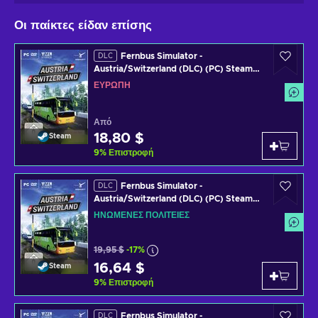
Οι παίκτες είδαν επίσης
Fernbus Simulator -
DLC
Austria/Switzerland (DLC) (PC) Steam
Key EUROPE
ΕΥΡΏΠΗ
Από
18,80 $
Steam
9
%
Επιστροφή
Fernbus Simulator -
DLC
Austria/Switzerland (DLC) (PC) Steam
Key UNITED STATES
ΗΝΩΜΈΝΕΣ ΠΟΛΙΤΕΊΕΣ
19,95 $
-17%
16,64 $
Steam
9
%
Επιστροφή
Fernbus Simulator -
DLC