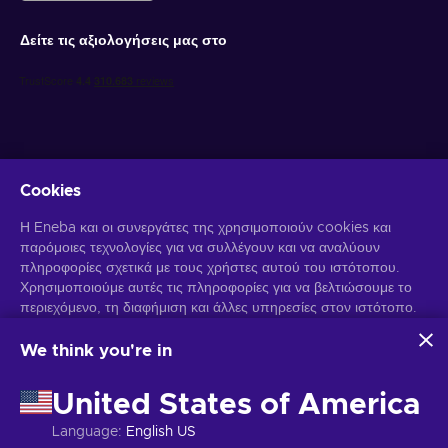
Δείτε τις αξιολογήσεις μας στο
Cookies
Λάβετε προσωποποιημένες προσφορές για παιχνίδια
Η Eneba και οι συνεργάτες της χρησιμοποιούν cookies και
παρόμοιες τεχνολογίες για να συλλέγουν και να αναλύουν
Γραφτείτε συνδρομητής
πληροφορίες σχετικά με τους χρήστες αυτού του ιστότοπου.
Χρησιμοποιούμε αυτές τις πληροφορίες για να βελτιώσουμε το
Μπορείτε να απεγγραφείτε οποιαδήποτε στιγμή. Επισκεφθείτε την
περιεχόμενο, τη διαφήμιση και άλλες υπηρεσίες στον ιστότοπο.
Ειδοποίηση Απορρήτου
για περισσότερες πληροφορίες.
Τα προσωπικά σας δεδομένα ενδέχεται επίσης να
χρησιμοποιηθούν για την εξατομίκευση διαφημίσεων.
We think you're in
Κάνοντας κλικ στο "Αποδοχή όλων", συναινείτε στη χρήση
Ελληνικά
USD
αυτών των τεχνολογιών από την Eneba και τους συνεργάτες
United States of America
της. Μπορείτε να προσαρμόσετε τη συγκατάθεσή σας κάνοντας
κλικ στην επιλογή "Προσαρμογή".
Language
:
English US