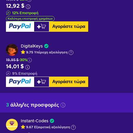
12,92 $
12
%
Επιστροφή
Καλύτερη επιστροφή χρημάτων
Αγοράστε τώρα
DigitalKeys
9.75
Υπέροχη
αξιολόγηση
19,95 $
-30%
14,01 $
9
%
Επιστροφή
Αγοράστε τώρα
3
άλλη/ες προσφορές
Instant-Codes
9.67
Εξαιρετική
αξιολόγηση