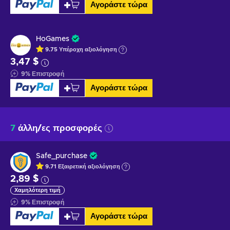
Αγοράστε τώρα
HoGames
9.75
Υπέροχη
αξιολόγηση
3,47 $
9
%
Επιστροφή
Αγοράστε τώρα
7
άλλη/ες προσφορές
Safe_purchase
9.71
Εξαιρετική
αξιολόγηση
2,89 $
Χαμηλότερη τιμή
9
%
Επιστροφή
Αγοράστε τώρα