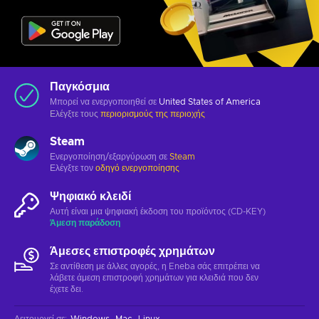
Παγκόσμια
Μπορεί να ενεργοποιηθεί σε
United States of America
Ελέγξτε τους
περιορισμούς της περιοχής
Steam
Ενεργοποίηση/εξαργύρωση σε
Steam
Ελέγξτε τον
οδηγό ενεργοποίησης
Ψηφιακό κλειδί
Αυτή είναι μια ψηφιακή έκδοση του προϊόντος (CD-KEY)
Άμεση παράδοση
Άμεσες επιστροφές χρημάτων
Σε αντίθεση με άλλες αγορές, η Eneba σάς επιτρέπει να
λάβετε άμεση επιστροφή χρημάτων για κλειδιά που δεν
έχετε δει.
Λειτουργεί σε
:
Windows
Mac
Linux