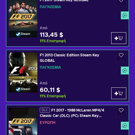
ΠΑΓΚΌΣΜΙΑ
Από
113,45 $
Steam
11
%
Επιστροφή
F1 2013 Classic Edition Steam Key
GLOBAL
ΠΑΓΚΌΣΜΙΑ
Από
60,11 $
Steam
11
%
Επιστροφή
F1 2017 - 1988 McLaren MP4/4
DLC
Classic Car (DLC) (PC) Steam Key
EUROPE
ΕΥΡΏΠΗ