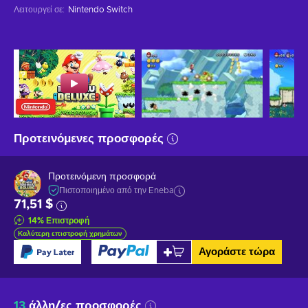
Λειτουργεί σε
:
Nintendo Switch
Προτεινόμενες προσφορές
Προτεινόμενη προσφορά
Πιστοποιημένο από την Eneba
71,51 $
14
%
Επιστροφή
Καλύτερη επιστροφή χρημάτων
Αγοράστε τώρα
13
άλλη/ες προσφορές