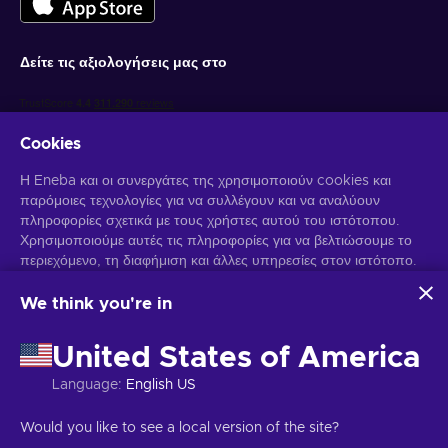
Δείτε τις αξιολογήσεις μας στο
Cookies
Η Eneba και οι συνεργάτες της χρησιμοποιούν cookies και
παρόμοιες τεχνολογίες για να συλλέγουν και να αναλύουν
πληροφορίες σχετικά με τους χρήστες αυτού του ιστότοπου.
Χρησιμοποιούμε αυτές τις πληροφορίες για να βελτιώσουμε το
Λάβετε προσωποποιημένες προσφορές για παιχνίδια
περιεχόμενο, τη διαφήμιση και άλλες υπηρεσίες στον ιστότοπο.
Γραφτείτε συνδρομητής
Τα προσωπικά σας δεδομένα ενδέχεται επίσης να
χρησιμοποιηθούν για την εξατομίκευση διαφημίσεων.
We think you're in
Μπορείτε να απεγγραφείτε οποιαδήποτε στιγμή. Επισκεφθείτε την
Κάνοντας κλικ στο "Αποδοχή όλων", συναινείτε στη χρήση
Ειδοποίηση Απορρήτου
για περισσότερες πληροφορίες.
αυτών των τεχνολογιών από την Eneba και τους συνεργάτες
United States of America
της. Μπορείτε να προσαρμόσετε τη συγκατάθεσή σας κάνοντας
κλικ στην επιλογή "Προσαρμογή".
Language
:
English US
Ελληνικά
USD
Για περισσότερες πληροφορίες σχετικά με τον τρόπο με τον
οποίο η Google χρησιμοποιεί τα δεδομένα σας, ανατρέξτε στην
Would you like to see a local version of the site?
ενότητα
Ασφάλεια και απόρρητο της Google Business
.