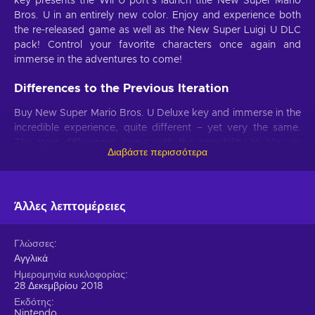
key presents the Wii U port’s launch title New Super Mario
Bros. U in an entirely new color. Enjoy and experience both
the re-released game as well as the New Super Luigi U DLC
pack! Control your favorite characters once again and
immerse in the adventures to come!
Differences to the Previous Iteration
Buy New Super Mario Bros. U Deluxe key and immerse in the
incredible experience, quite different – yet very the same.
The main differences come with the possibility to play as
Διαβάστε περισσότερα
such iconic characters as Luigi, Toad, Toadette, and Nabbit
in single-player main mode’s single-player version. Also, the
new game comes in native 1080p on TV, uses HD rumble,
and offers many other smaller changes.
Άλλες λεπτομέρειες
Character-specific Changes
Γλώσσες
With the New Super Mario Bros. U Deluxe release, the quality
Αγγλικά
and quantity of characters are not the only two things that
Ημερομηνία κυκλοφορίας
changed. Some new character now has their abilities altered
28 Δεκεμβρίου 2018
compared to the rest of the cast in order to meet the criteria
Εκδότης
Nintendo
of a whole bunch of different players worldwide.