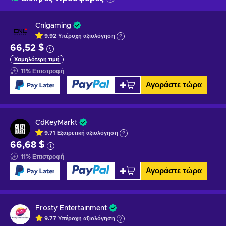
Cnlgaming
9.92
Υπέροχη
αξιολόγηση
66,52 $
Χαμηλότερη τιμή
11
%
Επιστροφή
Αγοράστε τώρα
CdKeyMarkt
9.71
Εξαιρετική
αξιολόγηση
66,68 $
11
%
Επιστροφή
Αγοράστε τώρα
Frosty Entertainment
9.77
Υπέροχη
αξιολόγηση