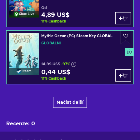
Od
4,89 US$
Xbox Live
11
%
Cashback
Mythic Ocean (PC) Steam Key GLOBAL
GLOBÁLNÍ
14,99 US$
-97%
0,44 US$
Steam
11
%
Cashback
Načíst další
Recenze
:
0