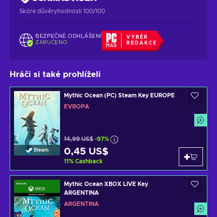
Skóre důvěryhodnosti 100/100
BEZPEČNÉ ODHLÁŠENÍ
VÝBĚR
ZARUČENO
REDAKCE
Hráči si také prohlíželi
Mythic Ocean (PC) Steam Key EUROPE
EVROPA
14,99 US$
-97%
0,45 US$
Steam
11
%
Cashback
Mythic Ocean XBOX LIVE Key
ARGENTINA
ARGENTINA