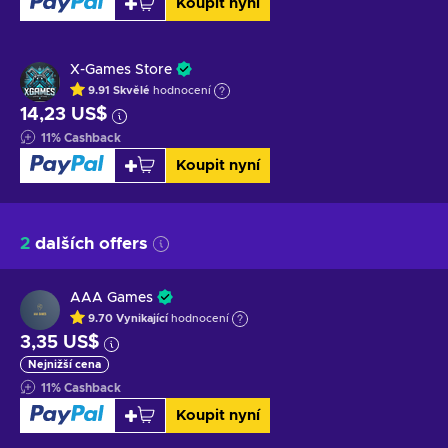
Koupit nyní
X-Games Store
9.91
Skvělé
hodnocení
14,23 US$
11
%
Cashback
Koupit nyní
2
dalších offers
AAA Games
9.70
Vynikající
hodnocení
3,35 US$
Nejnižší cena
11
%
Cashback
Koupit nyní