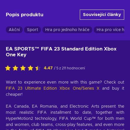
Popis produktu
Související články
Akční
Sport
Hra pro jednoho hráče
Hra pro více hrá
EA SPORTS™ FIFA 23 Standard Edition Xbox
One Key
4.47
/ 5 z 211 hodnocení
Want to experience even more with this game? Check out
FIFA 23 Ultimate Edition Xbox One/Series X
and buy it
cheaper!
EA Canada, EA Romania, and Electronic Arts present the
most realistic FIFA installment to date, together with
HyperMotion2 technology, FIFA World Cup™ for both men
and women, club teams, cross-play features, and even more