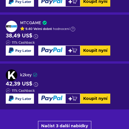
Koupit nyní
MTCGAME
9.40
Velmi dobré
hodnocení
38,49 US$
11
%
Cashback
Koupit nyní
k2key
42,39 US$
11
%
Cashback
Koupit nyní
Načíst 3 další nabídky