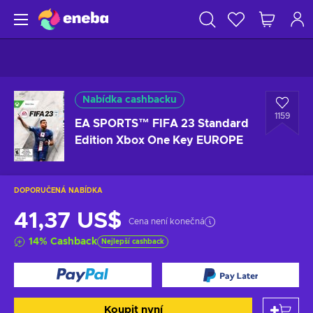
Nabídka cashbacku
1159
EA SPORTS™ FIFA 23 Standard
Edition Xbox One Key EUROPE
DOPORUČENÁ NABÍDKA
41,37 US$
Cena není konečná
14
%
Cashback
Nejlepší cashback
Koupit nyní