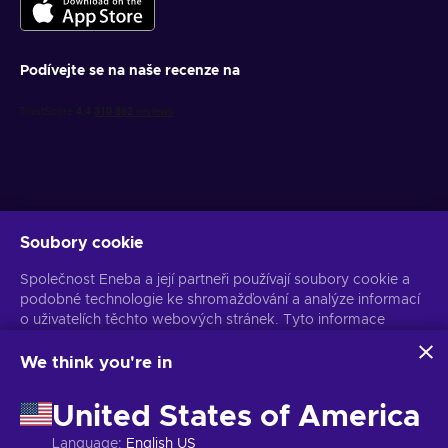
Podívejte se na naše recenze na
Soubory cookie
Získejte personalizované nabídky her
Společnost Eneba a její partneři používají soubory cookie a
Předplatit
podobné technologie ke shromažďování a analýze informací
o uživatelích těchto webových stránek. Tyto informace
Z odběru se můžete kdykoli odhlásit. Více informací naleznete v
Oznámení o ochraně osobních údajů
používáme ke zlepšení obsahu, reklamy a dalších služeb na
stránkách. Vaše osobní údaje mohou být také použity k
We think you're in
personalizaci reklam.
Čeština
USD
Kliknutím na tlačítko „Přijmout vše“ souhlasíte s používáním
United States of America
těchto technologií společností Eneba a jejími partnery. Svůj
souhlas můžete upravit kliknutím na tlačítko „Přizpůsobit“.
Language
:
English US