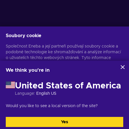
Soubory cookie
Získejte personalizované nabídky her
Společnost Eneba a její partneři používají soubory cookie a
Předplatit
podobné technologie ke shromažďování a analýze informací
Z odběru se můžete kdykoli odhlásit. Více informací naleznete v
o uživatelích těchto webových stránek. Tyto informace
Oznámení o ochraně osobních údajů
používáme ke zlepšení obsahu, reklamy a dalších služeb na
stránkách. Vaše osobní údaje mohou být také použity k
We think you're in
personalizaci reklam.
Čeština
USD
Kliknutím na tlačítko „Přijmout vše“ souhlasíte s používáním
United States of America
těchto technologií společností Eneba a jejími partnery. Svůj
souhlas můžete upravit kliknutím na tlačítko „Přizpůsobit“.
Language
:
English US
Další informace o tom, jak Google používá vaše data,
naleznete na
Bezpečnost a ochrana osobních údajů firem
Copyright © 2026 Eneba. Všechna práva vyhrazena.
JSC „Helis play“,
Would you like to see a local version of the site?
Google
.
Gyneju St. 4-333, Vilnius, Litevská republika
Obchodní podmínky
,
Oznámení o ochraně osobních údajů
,
Předvolby souborů cookie
.
Yes
Přijmout vše
Přizpůsobit