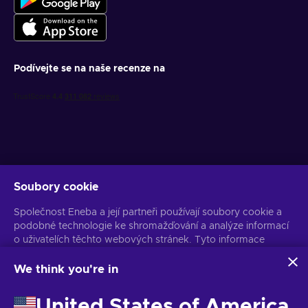
Podívejte se na naše recenze na
Soubory cookie
Získejte personalizované nabídky her
Společnost Eneba a její partneři používají soubory cookie a
Předplatit
podobné technologie ke shromažďování a analýze informací
Z odběru se můžete kdykoli odhlásit. Více informací naleznete v
o uživatelích těchto webových stránek. Tyto informace
Oznámení o ochraně osobních údajů
používáme ke zlepšení obsahu, reklamy a dalších služeb na
stránkách. Vaše osobní údaje mohou být také použity k
We think you're in
personalizaci reklam.
Čeština
USD
Kliknutím na tlačítko „Přijmout vše“ souhlasíte s používáním
United States of America