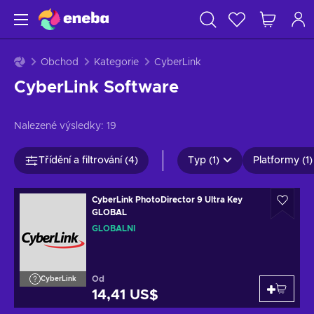
Obchod
Kategorie
CyberLink
CyberLink Software
Nalezené výsledky:
19
Třídění a filtrování (4)
Typ (1)
Platformy (1)
CyberLink PhotoDirector 9 Ultra Key
GLOBAL
GLOBÁLNÍ
Od
CyberLink
14,41 US$