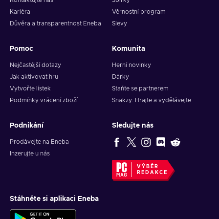
Kontaktujte nás
Sbírky
Kariéra
Věrnostní program
Důvěra a transparentnost Eneba
Slevy
Pomoc
Komunita
Nejčastější dotazy
Herní novinky
Jak aktivovat hru
Dárky
Vytvořte lístek
Staňte se partnerem
Podmínky vrácení zboží
Snakzy: Hrajte a vydělávejte
Podnikání
Sledujte nás
Prodávejte na Eneba
Inzerujte u nás
VÝBĚR
REDAKCE
Stáhněte si aplikaci Eneba