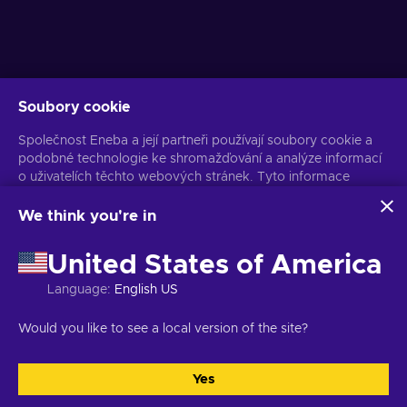
Soubory cookie
Získejte personalizované nabídky her
Společnost Eneba a její partneři používají soubory cookie a
Předplatit
podobné technologie ke shromažďování a analýze informací
Z odběru se můžete kdykoli odhlásit. Více informací naleznete v
o uživatelích těchto webových stránek. Tyto informace
Oznámení o ochraně osobních údajů
používáme ke zlepšení obsahu, reklamy a dalších služeb na
stránkách. Vaše osobní údaje mohou být také použity k
We think you're in
personalizaci reklam.
Čeština
USD
Kliknutím na tlačítko „Přijmout vše“ souhlasíte s používáním
United States of America
těchto technologií společností Eneba a jejími partnery. Svůj
souhlas můžete upravit kliknutím na tlačítko „Přizpůsobit“.
Language
:
English US
Další informace o tom, jak Google používá vaše data,
naleznete na
Bezpečnost a ochrana osobních údajů firem
Copyright © 2026 Eneba. Všechna práva vyhrazena.
JSC „Helis play“,
Would you like to see a local version of the site?
Google
.
Gyneju St. 4-333, Vilnius, Litevská republika
Obchodní podmínky
,
Oznámení o ochraně osobních údajů
,
Předvolby souborů cookie
.
Yes
Přijmout vše
Přizpůsobit