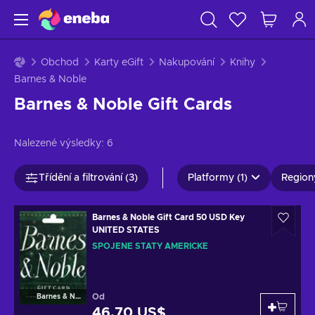
Obchod
Karty eGift
Nakupování
Knihy
Barnes & Noble
Barnes & Noble Gift Cards
Nalezené výsledky:
6
Třídění a filtrování (3)
Platformy (1)
Region
Barnes & Noble Gift Card 50 USD Key
UNITED STATES
SPOJENÉ STÁTY AMERICKÉ
Od
Barnes & Noble
46,70 US$