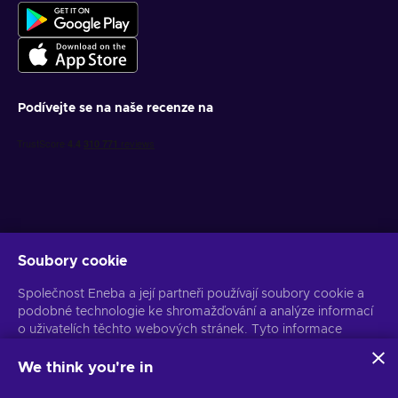
Podívejte se na naše recenze na
Soubory cookie
Získejte personalizované nabídky her
Společnost Eneba a její partneři používají soubory cookie a
Předplatit
podobné technologie ke shromažďování a analýze informací
o uživatelích těchto webových stránek. Tyto informace
Z odběru se můžete kdykoli odhlásit. Více informací naleznete v
Oznámení o ochraně osobních údajů
používáme ke zlepšení obsahu, reklamy a dalších služeb na
stránkách. Vaše osobní údaje mohou být také použity k
We think you're in
personalizaci reklam.