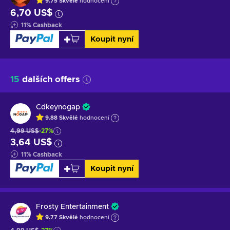
9.75
Skvělé
hodnocení
6,70 US$
11
%
Cashback
Koupit nyní
15
dalších offers
Cdkeynogap
9.88
Skvělé
hodnocení
4,99 US$
-27%
3,64 US$
11
%
Cashback
Koupit nyní
Frosty Entertainment
9.77
Skvělé
hodnocení