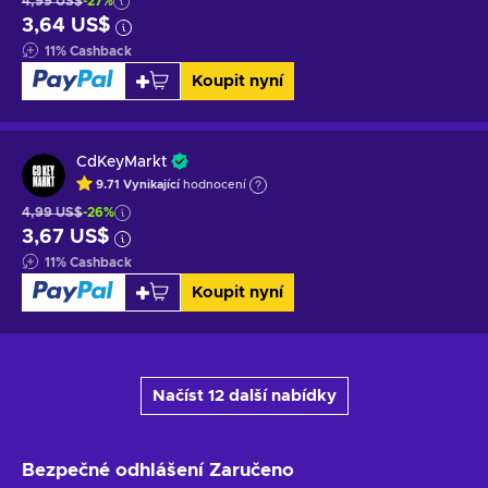
4,99 US$
-27%
3,64 US$
11
%
Cashback
Koupit nyní
CdKeyMarkt
9.71
Vynikající
hodnocení
4,99 US$
-26%
3,67 US$
11
%
Cashback
Koupit nyní
Načíst 12 další nabídky
Bezpečné odhlášení
Zaručeno