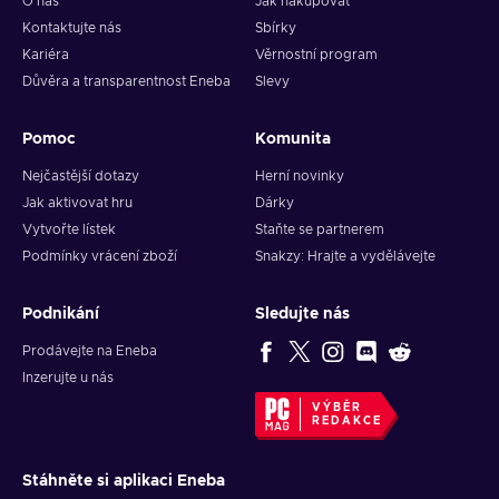
O nás
Jak nakupovat
Kontaktujte nás
Sbírky
Kariéra
Věrnostní program
Důvěra a transparentnost Eneba
Slevy
Pomoc
Komunita
Nejčastější dotazy
Herní novinky
Jak aktivovat hru
Dárky
Vytvořte lístek
Staňte se partnerem
Podmínky vrácení zboží
Snakzy: Hrajte a vydělávejte
Podnikání
Sledujte nás
Prodávejte na Eneba
Inzerujte u nás
VÝBĚR
REDAKCE
Stáhněte si aplikaci Eneba