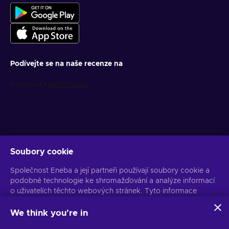
Podívejte se na naše recenze na
Soubory cookie
Získejte personalizované nabídky her
Společnost Eneba a její partneři používají soubory cookie a
Předplatit
podobné technologie ke shromažďování a analýze informací
o uživatelích těchto webových stránek. Tyto informace
Z odběru se můžete kdykoli odhlásit. Více informací naleznete v
Oznámení o ochraně osobních údajů
používáme ke zlepšení obsahu, reklamy a dalších služeb na
stránkách. Vaše osobní údaje mohou být také použity k
We think you're in
personalizaci reklam.