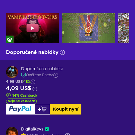
Doporučené nabídky
Doporučená nabídka
Ověřeno Eneba
4,99 US$
-18%
4,09 US$
14
%
Cashback
Nejlepší cashback
Koupit nyní
DigitalKeys