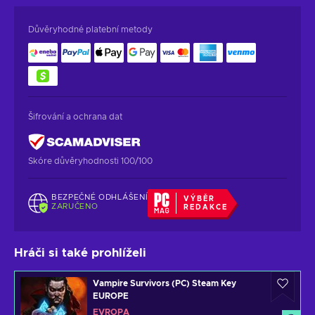
Důvěryhodné platební metody
Šifrování a ochrana dat
Skóre důvěryhodnosti 100/100
BEZPEČNÉ ODHLÁŠENÍ
VÝBĚR
ZARUČENO
REDAKCE
Hráči si také prohlíželi
Vampire Survivors (PC) Steam Key
EUROPE
EVROPA