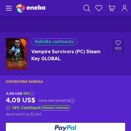
Nabídka cashbacku
955
Vampire Survivors (PC) Steam
Key GLOBAL
DOPORUČENÁ NABÍDKA
4,99 US$
-18%
4,09 US$
Cena není konečná
14
%
Cashback
Nejlepší cashback
Akce končí
za 52 dní
!