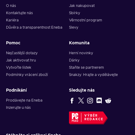
O nás
Jak nakupovat
Kontaktujte nás
Sbírky
Kariéra
Věrnostní program
Důvěra a transparentnost Eneba
Slevy
Pomoc
Komunita
Nejčastější dotazy
Herní novinky
Jak aktivovat hru
Dárky
Vytvořte lístek
Staňte se partnerem
Podmínky vrácení zboží
Snakzy: Hrajte a vydělávejte
Podnikání
Sledujte nás
Prodávejte na Eneba
Inzerujte u nás
VÝBĚR
REDAKCE