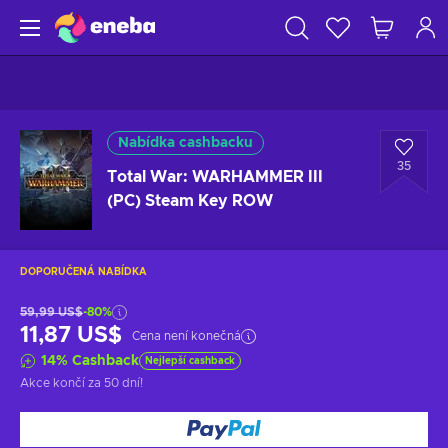
Nabídka cashbacku
35
Total War: WARHAMMER III
(PC) Steam Key ROW
DOPORUČENÁ NABÍDKA
59,99 US$
-80%
11,87 US$
Cena není konečná
14
%
Cashback
Nejlepší cashback
Akce končí
za 50 dní
!