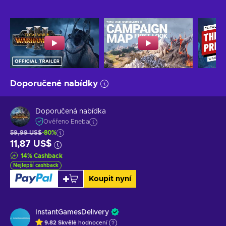
Doporučené nabídky
Doporučená nabídka
Ověřeno Eneba
59,99 US$
-80%
11,87 US$
14
%
Cashback
Nejlepší cashback
Koupit nyní
InstantGamesDelivery
9.82
Skvělé
hodnocení