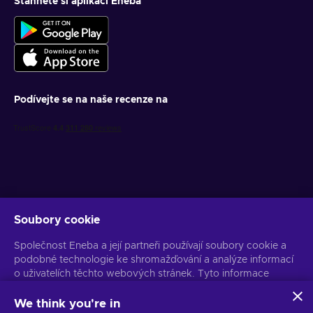
Stáhněte si aplikaci Eneba
Podívejte se na naše recenze na
Soubory cookie
Získejte personalizované nabídky her
Společnost Eneba a její partneři používají soubory cookie a
Předplatit
podobné technologie ke shromažďování a analýze informací
o uživatelích těchto webových stránek. Tyto informace
Z odběru se můžete kdykoli odhlásit. Více informací naleznete v
Oznámení o ochraně osobních údajů
používáme ke zlepšení obsahu, reklamy a dalších služeb na
stránkách. Vaše osobní údaje mohou být také použity k
We think you're in