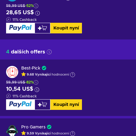
59,99 US$
-52%
28,65 US$
11
%
Cashback
Koupit nyní
4
dalších offers
Best-Pick
9.68
Vynikající
hodnocení
59,99 US$
-82%
10,54 US$
11
%
Cashback
Koupit nyní
Pro Gamers
9.59
Vynikající
hodnocení