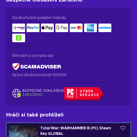
Důvěryhodné platební metody
Šifrování a ochrana dat
Skóre důvěryhodnosti 100/100
BEZPEČNÉ ODHLÁŠENÍ
VÝBĚR
ZARUČENO
REDAKCE
Hráči si také prohlíželi
Total War: WARHAMMER III (PC) Steam
Key GLOBAL