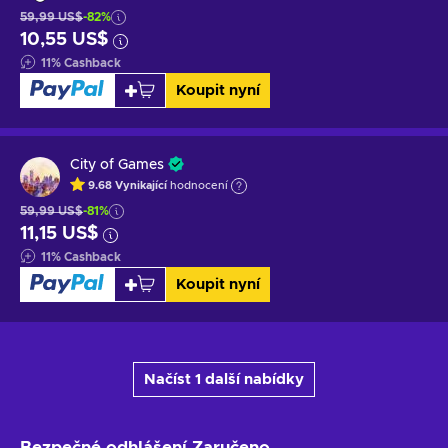
59,99 US$
-82%
10,55 US$
11
%
Cashback
Koupit nyní
City of Games
9.68
Vynikající
hodnocení
59,99 US$
-81%
11,15 US$
11
%
Cashback
Koupit nyní
Načíst 1 další nabídky
Bezpečné odhlášení
Zaručeno