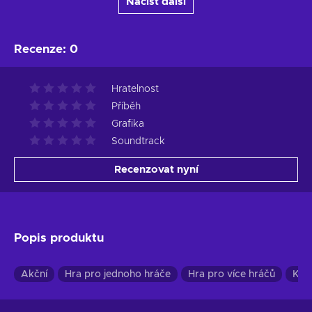
Načíst další
Recenze
:
0
Hratelnost
Příběh
Grafika
Soundtrack
Recenzovat nyní
Popis produktu
Akční
Hra pro jednoho hráče
Hra pro více hráčů
Koo