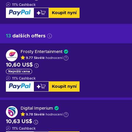
11
%
Cashback
Koupit nyní
13
dalších offers
Frosty Entertainment
9.77
Skvělé
hodnocení
10,60 US$
Nejnižší cena
11
%
Cashback
Koupit nyní
Digital Imperium
9.78
Skvělé
hodnocení
10,63 US$
11
%
Cashback