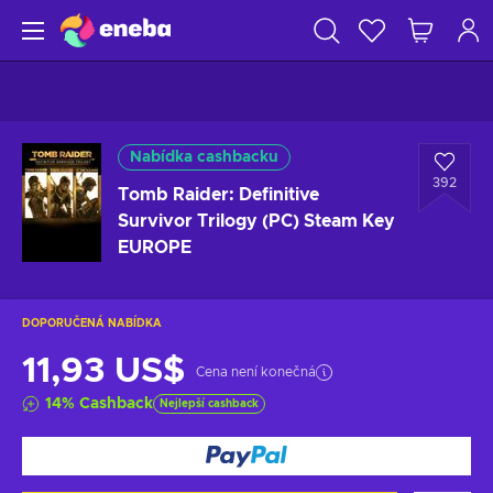
Nabídka cashbacku
392
Tomb Raider: Definitive
Survivor Trilogy (PC) Steam Key
EUROPE
DOPORUČENÁ NABÍDKA
11,93 US$
Cena není konečná
14
%
Cashback
Nejlepší cashback