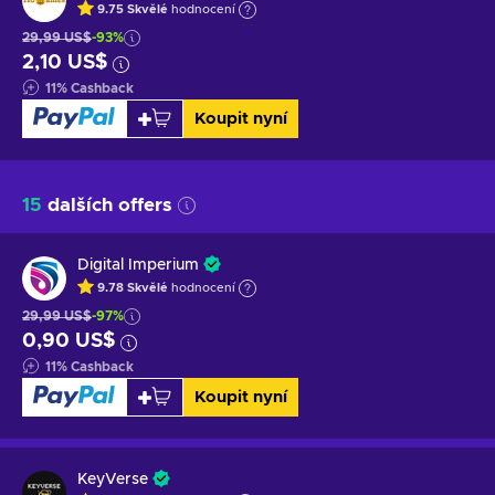
9.75
Skvělé
hodnocení
29,99 US$
-93%
2,10 US$
11
%
Cashback
Koupit nyní
15
dalších offers
Digital Imperium
9.78
Skvělé
hodnocení
29,99 US$
-97%
0,90 US$
11
%
Cashback
Koupit nyní
KeyVerse