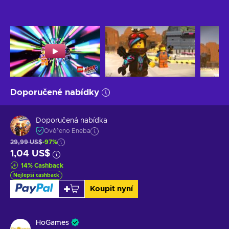
Doporučené nabídky
Doporučená nabídka
Ověřeno Eneba
29,99 US$
-97%
1,04 US$
14
%
Cashback
Nejlepší cashback
Koupit nyní
HoGames