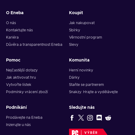
O Eneba
Koupit
O nás
Jak nakupovat
Kontaktujte nás
Sbírky
Kariéra
Věrnostní program
Důvěra a transparentnost Eneba
Slevy
Pomoc
Komunita
Nejčastější dotazy
Herní novinky
Jak aktivovat hru
Dárky
Vytvořte lístek
Staňte se partnerem
Podmínky vrácení zboží
Snakzy: Hrajte a vydělávejte
Podnikání
Sledujte nás
Prodávejte na Eneba
Inzerujte u nás
VÝBĚR