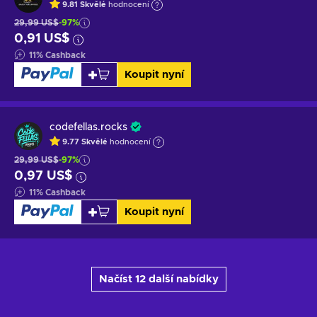
9.81
Skvělé
hodnocení
29,99 US$
-97%
0,91 US$
11
%
Cashback
Koupit nyní
codefellas.rocks
9.77
Skvělé
hodnocení
29,99 US$
-97%
0,97 US$
11
%
Cashback
Koupit nyní
Načíst 12 další nabídky