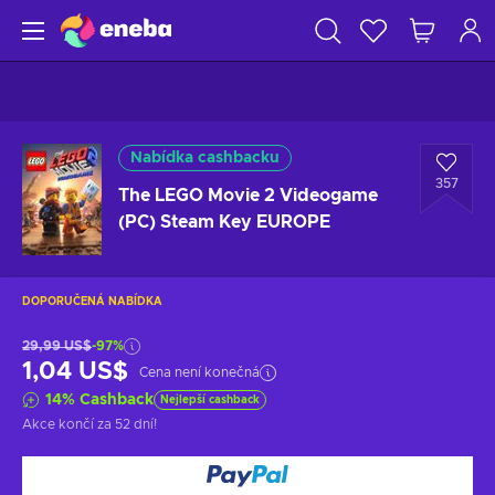
Nabídka cashbacku
357
The LEGO Movie 2 Videogame
(PC) Steam Key EUROPE
DOPORUČENÁ NABÍDKA
29,99 US$
-97%
1,04 US$
Cena není konečná
14
%
Cashback
Nejlepší cashback
Akce končí
za 52 dní
!