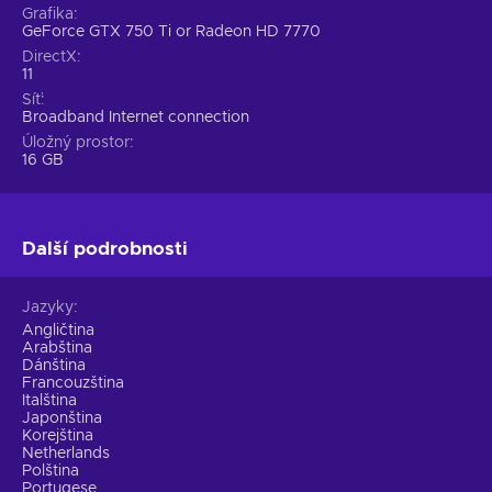
Grafika
GeForce GTX 750 Ti or Radeon HD 7770
DirectX
11
Síť
Broadband Internet connection
Úložný prostor
16 GB
Další podrobnosti
Jazyky
Angličtina
Arabština
Dánština
Francouzština
Italština
Japonština
Korejština
Netherlands
Polština
Portugese