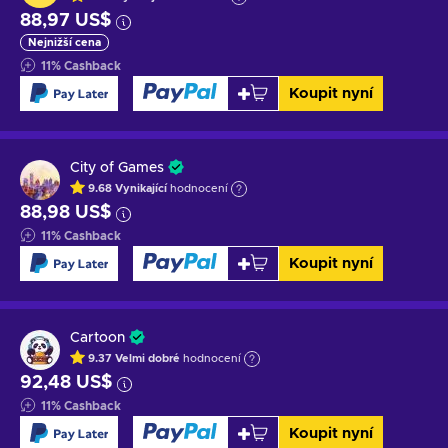
88,97 US$
Nejnižší cena
11
%
Cashback
Koupit nyní
City of Games
9.68
Vynikající
hodnocení
88,98 US$
11
%
Cashback
Koupit nyní
Cartoon
9.37
Velmi dobré
hodnocení
92,48 US$
11
%
Cashback
Koupit nyní