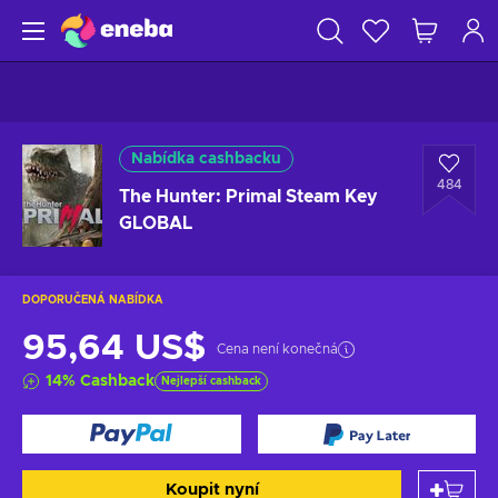
Nabídka cashbacku
484
The Hunter: Primal Steam Key
GLOBAL
DOPORUČENÁ NABÍDKA
95,64 US$
Cena není konečná
14
%
Cashback
Nejlepší cashback
Koupit nyní