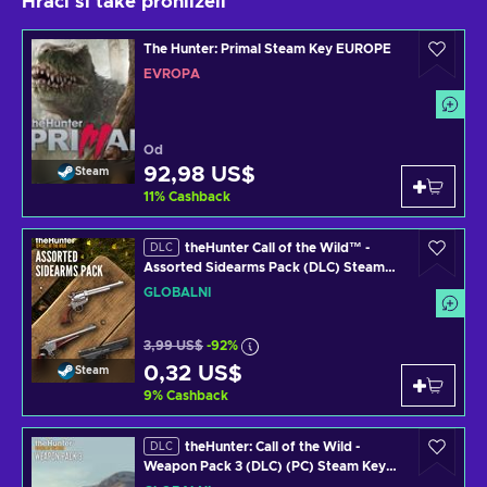
Hráči si také prohlíželi
The Hunter: Primal Steam Key EUROPE
EVROPA
Od
92,98 US$
Steam
11
%
Cashback
theHunter Call of the Wild™ -
DLC
Assorted Sidearms Pack (DLC) Steam
Key GLOBAL
GLOBÁLNÍ
3,99 US$
-92%
0,32 US$
Steam
9
%
Cashback
theHunter: Call of the Wild -
DLC
Weapon Pack 3 (DLC) (PC) Steam Key
GLOBAL