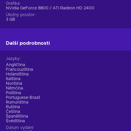
Grafika
NVidia GeForce 8800 / ATI Radeon HD 2400
Úložný prostor
3 GB
Další podrobnosti
Jazyky
Angličtina
Francouzština
Holandština
Italština
Norština
Němčina
Polština
Portuguese-Brazil
Rumunština
Ruština
Čeština
Španělština
Švédština
Datum vydání