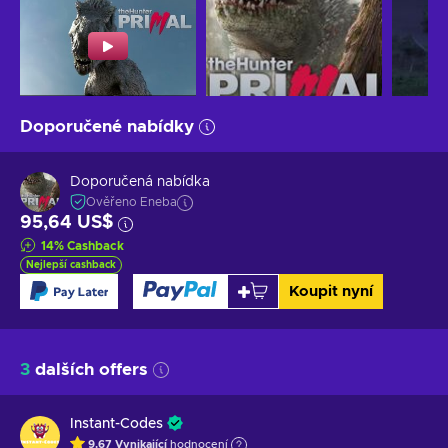
Doporučené nabídky
Doporučená nabídka
Ověřeno Eneba
95,64 US$
14
%
Cashback
Nejlepší cashback
Koupit nyní
3
dalších offers
Instant-Codes
9.67
Vynikající
hodnocení