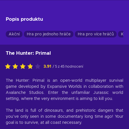
Popis produktu
Akční
Hra pro jednoho hráče
Hra pro více hráčů
Koo
The Hunter: Primal
3.91
/ 5 z 45 hodnocení
The Hunter: Primal is an open-world multiplayer survival
game developed by Expansive Worlds in collaboration with
Avalanche Studios. Enter the unfamiliar Jurassic world
setting, where the very environment is aiming to kill you.
The land is full of dinosaurs, and prehistoric dangers that
you’ve only seen in some documentary long time ago! Your
goal is to survive, at all coast necessary.