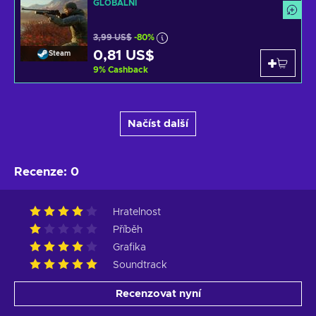
GLOBÁLNÍ
3,99 US$
-80%
0,81 US$
Steam
9
%
Cashback
Načíst další
Recenze
:
0
Hratelnost
Příběh
Grafika
Soundtrack
Recenzovat nyní