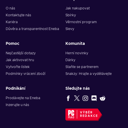
O nás
Jak nakupovat
Kontaktujte nás
Sbírky
Kariéra
Věrnostní program
Důvěra a transparentnost Eneba
Slevy
Pomoc
Komunita
Nejčastější dotazy
Herní novinky
Jak aktivovat hru
Dárky
Vytvořte lístek
Staňte se partnerem
Podmínky vrácení zboží
Snakzy: Hrajte a vydělávejte
Podnikání
Sledujte nás
Prodávejte na Eneba
Inzerujte u nás
VÝBĚR
REDAKCE