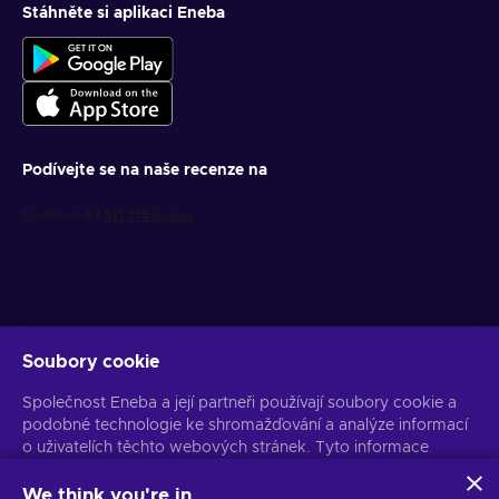
Stáhněte si aplikaci Eneba
Podívejte se na naše recenze na
Soubory cookie
Získejte personalizované nabídky her
Společnost Eneba a její partneři používají soubory cookie a
Předplatit
podobné technologie ke shromažďování a analýze informací
o uživatelích těchto webových stránek. Tyto informace
Z odběru se můžete kdykoli odhlásit. Více informací naleznete v
Oznámení o ochraně osobních údajů
používáme ke zlepšení obsahu, reklamy a dalších služeb na
stránkách. Vaše osobní údaje mohou být také použity k
We think you're in