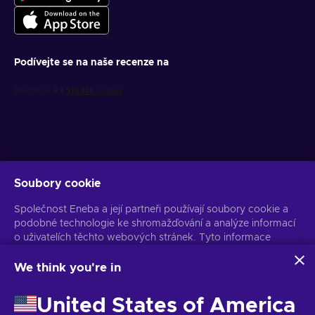
Podívejte se na naše recenze na
Soubory cookie
Získejte personalizované nabídky her
Společnost Eneba a její partneři používají soubory cookie a
Předplatit
podobné technologie ke shromažďování a analýze informací
o uživatelích těchto webových stránek. Tyto informace
Z odběru se můžete kdykoli odhlásit. Více informací naleznete v
Oznámení o ochraně osobních údajů
používáme ke zlepšení obsahu, reklamy a dalších služeb na
stránkách. Vaše osobní údaje mohou být také použity k
We think you're in
personalizaci reklam.
Čeština
USD
Kliknutím na tlačítko „Přijmout vše“ souhlasíte s používáním
United States of America
těchto technologií společností Eneba a jejími partnery. Svůj