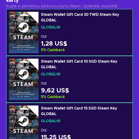
karty
Kupte si slevněnou dárkovou kartu Steam. Uplatněte okamžitě.
Steam Wallet Gift Card 30 TWD Steam Key
GLOBAL
GLOBÁLNÍ
Od
1,28 US$
5
%
Cashback
Steam Wallet Gift Card 10 SGD Steam Key
GLOBAL
GLOBÁLNÍ
Od
9,62 US$
5
%
Cashback
Steam Wallet Gift Card 15 SGD Steam Key
GLOBAL
GLOBÁLNÍ
Od
15,25 US$