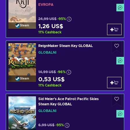
EVROPA
24,99 US$
-95%
1,26 US$
Steam
11
%
Cashback
ReignMaker Steam Key GLOBAL
GLOBÁLNÍ
14,99 US$
-96%
0,53 US$
Steam
11
%
Cashback
Sid Meier's Ace Patrol: Pacific Skies
Steam Key GLOBAL
GLOBÁLNÍ
6,99 US$
-95%