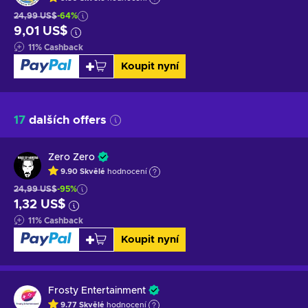
24,99 US$
-64%
9,01 US$
11
%
Cashback
Koupit nyní
17
dalších offers
Zero Zero
9.90
Skvělé
hodnocení
24,99 US$
-95%
1,32 US$
11
%
Cashback
Koupit nyní
Frosty Entertainment
9.77
Skvělé
hodnocení