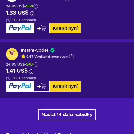
24,99 US$
-95%
1,33 US$
11
%
Cashback
Koupit nyní
Instant-Codes
9.67
Vynikající
hodnocení
24,99 US$
-94%
1,41 US$
11
%
Cashback
Koupit nyní
Načíst 14 další nabídky