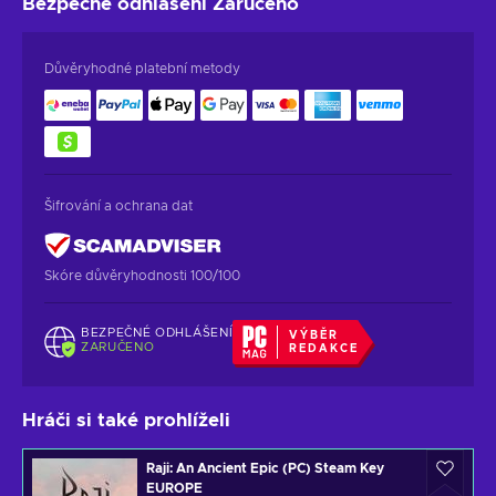
Bezpečné odhlášení
Zaručeno
Důvěryhodné platební metody
Šifrování a ochrana dat
Skóre důvěryhodnosti 100/100
BEZPEČNÉ ODHLÁŠENÍ
VÝBĚR
ZARUČENO
REDAKCE
Hráči si také prohlíželi
Raji: An Ancient Epic (PC) Steam Key
EUROPE