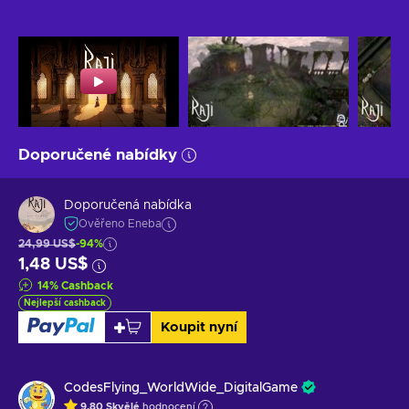
Doporučené nabídky
Doporučená nabídka
Ověřeno Eneba
24,99 US$
-94%
1,48 US$
14
%
Cashback
Nejlepší cashback
Koupit nyní
CodesFlying_WorldWide_DigitalGame
9.80
Skvělé
hodnocení