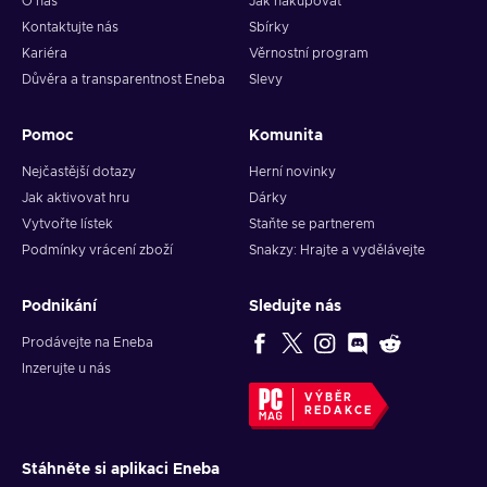
O nás
Jak nakupovat
Kontaktujte nás
Sbírky
Kariéra
Věrnostní program
Důvěra a transparentnost Eneba
Slevy
Pomoc
Komunita
Nejčastější dotazy
Herní novinky
Jak aktivovat hru
Dárky
Vytvořte lístek
Staňte se partnerem
Podmínky vrácení zboží
Snakzy: Hrajte a vydělávejte
Podnikání
Sledujte nás
Prodávejte na Eneba
Inzerujte u nás
VÝBĚR
REDAKCE
Stáhněte si aplikaci Eneba