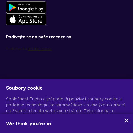
Podívejte se na naše recenze na
Soubory cookie
Získejte personalizované nabídky her
Společnost Eneba a její partneři používají soubory cookie a
Předplatit
podobné technologie ke shromažďování a analýze informací
o uživatelích těchto webových stránek. Tyto informace
Z odběru se můžete kdykoli odhlásit. Více informací naleznete v
Oznámení o ochraně osobních údajů
používáme ke zlepšení obsahu, reklamy a dalších služeb na
stránkách. Vaše osobní údaje mohou být také použity k
We think you're in
personalizaci reklam.