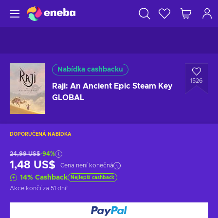
Nabídka cashbacku
1526
Raji: An Ancient Epic Steam Key
GLOBAL
DOPORUČENÁ NABÍDKA
24,99 US$
-94%
1,48 US$
Cena není konečná
14
%
Cashback
Nejlepší cashback
Akce končí
za 51 dní
!