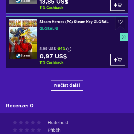
13,85 US$
Steam
11
%
Cashback
Steam Heroes (PC) Steam Key GLOBAL
GLOBÁLNÍ
5,99 US$
-84%
0,97 US$
Steam
11
%
Cashback
Načíst další
Recenze
:
0
Hratelnost
Příběh