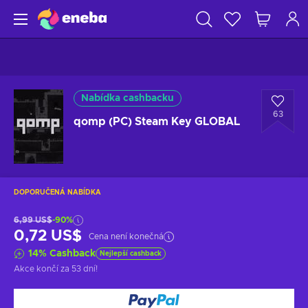
Nabídka cashbacku
63
qomp (PC) Steam Key GLOBAL
DOPORUČENÁ NABÍDKA
6,99 US$
-90%
0,72 US$
Cena není konečná
14
%
Cashback
Nejlepší cashback
Akce končí
za 53 dní
!