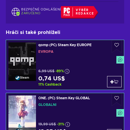
BEZPEČNÉ ODHLÁŠENÍ
VÝBĚR
ZARUČENO
REDAKCE
Hráči si také prohlíželi
qomp (PC) Steam Key EUROPE
EVROPA
6,99 US$
-89%
0,74 US$
Steam
11
%
Cashback
ONE. (PC) Steam Key GLOBAL
GLOBÁLNÍ
19,99 US$
-31%