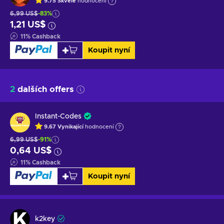
9.75
Skvělé
hodnocení
6,99 US$
-83%
1,21 US$
11
%
Cashback
Koupit nyní
2
dalších offers
Instant-Codes
9.67
Vynikající
hodnocení
6,99 US$
-91%
0,64 US$
11
%
Cashback
Koupit nyní
k2key